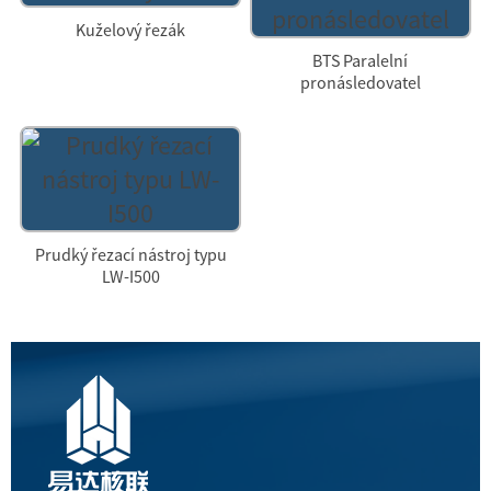
Kuželový řezák
BTS Paralelní
pronásledovatel
Prudký řezací nástroj typu
LW-I500