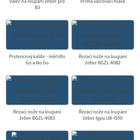
Válec na loupání žeber pro
Přímá válcovací hlava
B3
Prstencový kalibr - měřidlo
Řezací nože na loupání
Go a No Go
žeber BGZL-40B2
Řezací nože na loupání
Řezací nože na loupání
žeber BGZL-40B3
žeber typu LW-I500