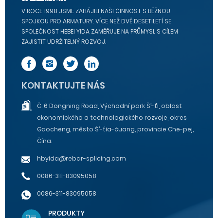
V ROCE 1998 JSME ZAHÁJILI NAŠI ČINNOST S BĚŽNOU
SPOJKOU PRO ARMATURY. VÍCE NEŽ DVĚ DESETILETÍ SE
SPOLEČNOST HEBEI YIDA ZAMĚŘUJE NA PRŮMYSL S CÍLEM
ZAJISTIT UDRŽITELNÝ ROZVOJ.
KONTAKTUJTE NÁS
Č. 6 Dongning Road, Východní park Š’-ťi, oblast
ekonomického a technologického rozvoje, okres
Gaocheng, město Š’-ťia-čuang, provincie Che-pej,
Čína.
hbyida@rebar-splicing.com
0086-311-83095058
0086-311-83095058
PRODUKTY