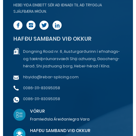
HEBEI YIDA EINBEITT SÉR AÐ IÐNAÐI TIL AÐ TRYGGJA
SJÁLFBÆRA ÞRÓUN.
HAFÐU SAMBAND VIÐ OKKUR
Dongning Road nr. 6, Austurgarðurinn í efnahags-
og tækniþróunarsvæði Shiji azhuang, Gaocheng-
hérað, Shi jiazhuang borg, Hebei-hérað í Kína.
hbyida@rebar-splicing.com
0086-311-83095058
0086-311-83095058
VÖRUR
Framleiðsla Áreiðanlegra Vara
HAFÐU SAMBAND VIÐ OKKUR