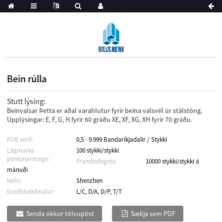
Bein rúlla
Stutt lýsing:
Beinvalsar Þetta er aðal varahlutur fyrir beina valsvél úr stálstöng.
Upplýsingar: E, F, G, H fyrir 60 gráðu XE, XF, XG, XH fyrir 70 gráðu.
FOB verð:
0,5 - 9.999 Bandaríkjadalir / Stykki
Lágmarks
100 stykki/stykki
pöntunarmagn:
Framboðsgeta:
10000 stykki/stykki á
mánuði
Höfn:
Shenzhen
Greiðsluskilmálar:
L/C, D/A, D/P, T/T
Senda okkur tölvupóst
Sækja sem PDF