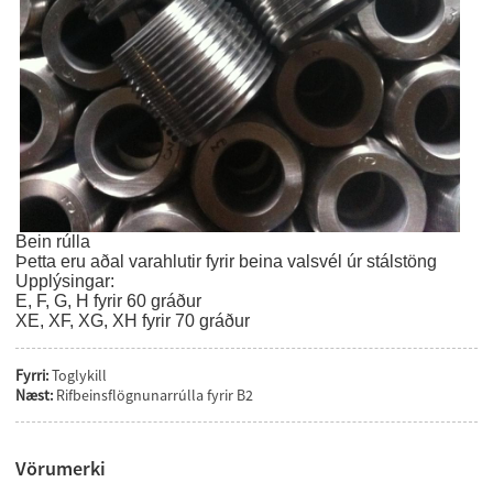
Bein rúlla
Þetta eru aðal varahlutir fyrir beina valsvél úr stálstöng
Upplýsingar:
E, F, G, H fyrir 60 gráður
XE, XF, XG, XH fyrir 70 gráður
Fyrri:
Toglykill
Næst:
Rifbeinsflögnunarrúlla fyrir B2
Vörumerki