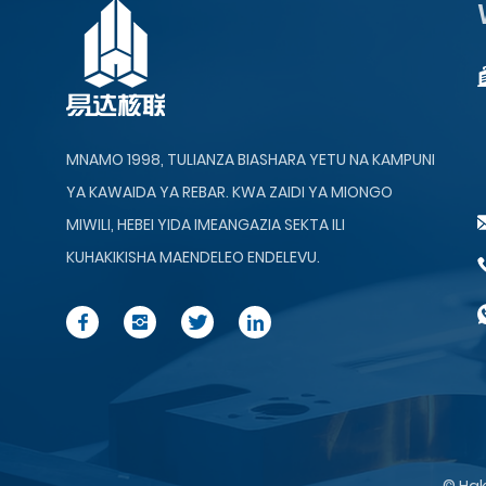
Mashine ya Kutengeneza
Kiotomatiki ya GD-150
Kipangaji Kiotomatiki cha
MNAMO 1998, TULIANZA BIASHARA YETU NA KAMPUNI
Nyenzo ya GL-12 Rebar...
YA KAWAIDA YA REBAR. KWA ZAIDI YA MIONGO
MIWILI, HEBEI YIDA IMEANGAZIA SEKTA ILI
KUHAKIKISHA MAENDELEO ENDELEVU.