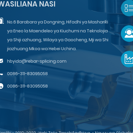
WASILIANA NASI
No.6 Barabara ya Dongning, Hifadhi ya Mashariki
ya Eneo la Maendeleo ya Kiuchumi na Teknolojia
ya Shiji azhuang, Wilaya ya Gaocheng, Mji wa Shi
jiazhuang Mkoa wa Hebei Uchina.
hbyida@rebar-splicing.com
0086-311-83095058
0086-311-83095058