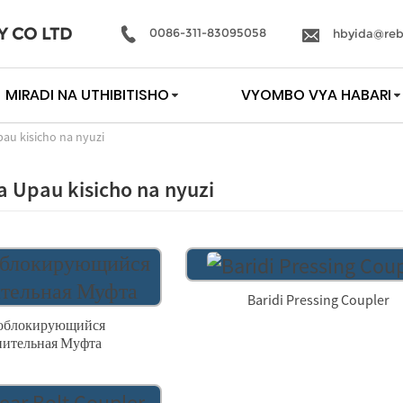
Y CO LTD
0086-311-83095058
hbyida@reb
MIRADI NA UTHIBITISHO
VYOMBO VYA HABARI
Upau kisicho na nyuzi
ha Upau kisicho na nyuzi
Baridi Pressing Coupler
облокирующийся
ительная Муфта