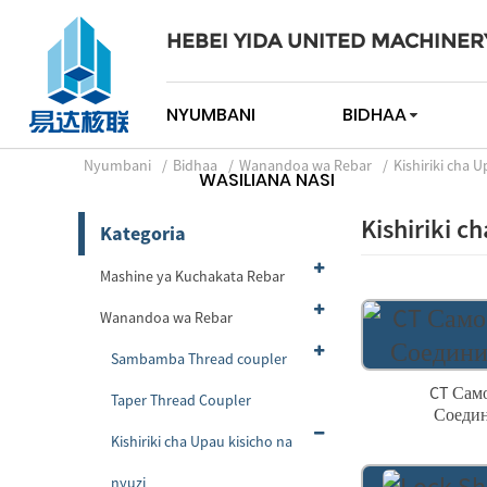
HEBEI YIDA UNITED MACHINER
NYUMBANI
BIDHAA
Nyumbani
Bidhaa
Wanandoa wa Rebar
Kishiriki cha 
WASILIANA NASI
Kishiriki c
Kategoria
Mashine ya Kuchakata Rebar
Wanandoa wa Rebar
Sambamba Thread coupler
CT Сам
Taper Thread Coupler
Соедин
Kishiriki cha Upau kisicho na
nyuzi