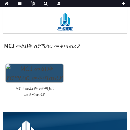
MCJ መልህቅ የሮሚካር መቆጣጠሪያ
MCJ መልህቅ የሮሚካር
መቆጣጠሪያ