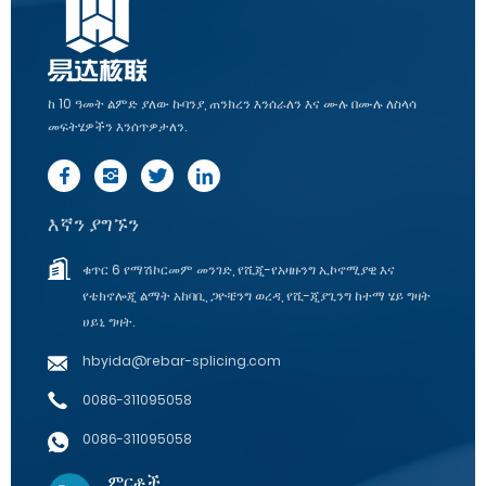
ከ 10 ዓመት ልምድ ያለው ኩባንያ, ጠንክረን እንሰራለን እና ሙሉ በሙሉ ለስላሳ
መፍትሄዎችን እንሰጥዎታለን.
እኛን ያግኙን
ቁጥር 6 የማሽኮርመም መንገድ, የሺጂ-የአዛዙንግ ኢኮኖሚያዊ እና
የቴክኖሎጂ ልማት አከባቢ, ጋዮቼንግ ወረዳ, የሺ-ጂያጊንግ ከተማ ሄይ ግዛት
ሀይኒ ግዛት.
hbyida@rebar-splicing.com
0086-311095058
0086-311095058
ምርቶች