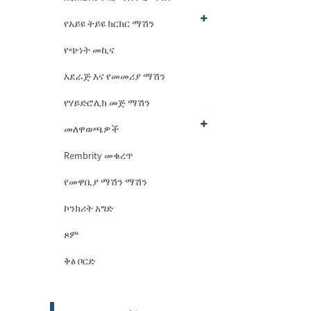
የአይዩ ትይዩ ክርክር ማሽን
የጭነት መኪና
አደራጅ እና የመመሪያ ማሽን
የሃይድሮሊክ መጅ ማሽን
መለዋወጫዎች
Rembrity መቁረጥ
የመዋቢያ ማሽን ማሽን
ኮንክሪት አግድ
ጾም
ቅፅ ቦርድ