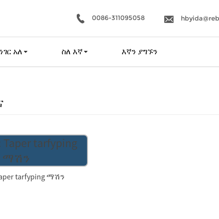
0086-311095058
hbyida@reb
ነገር አለ
ስለ እኛ
እኛን ያግኙን
ና
aper tarfyping ማሽን