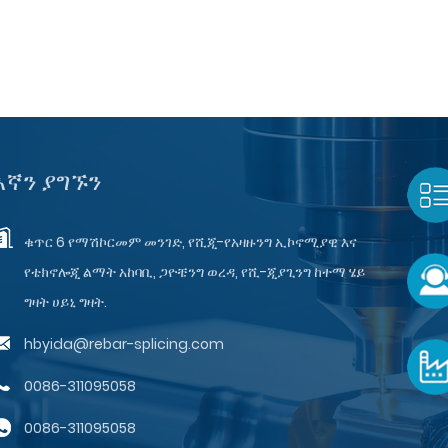
እኛን ያግኙን
ቁጥር 6 የማሽኮርመም መንገድ, የሺጂ-የአዛዙንግ ኢኮኖሚያዊ እና
የቴክኖሎጂ ልማት አከባቢ, ጋዮቼንግ ወረዳ, የሺ-ጂያጊንግ ከተማ ሄይ
ግዛት ሀይኒ ግዛት.
hbyida@rebar-splicing.com
0086-311095058
0086-311095058