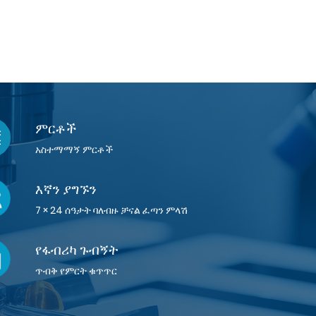
ምርቶች
አስተማማኝ ምርቶች
እኛን ያግኙን
7 × 24 ሰዓታት ባለብዙ ቻናል ፈጣን ምላሽ
የፋብሪካ ጉብኝት
ጥብቅ የምርት ቁጥጥር