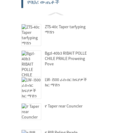
የባህሪ ውጤቶች
ZTS-40c Taper tarfyping
ማሽን
Bgzl-40b3 RIBAIT POLLE
CHILE PRALE Proweing
Pove
LW- i500 ራስ-ሰር ክፍያዎች
ክር ማሽን
የ Taper rear Councler
የ RIB Peling Reade