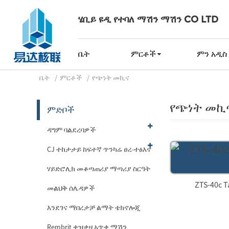
ሄቢይ ዩዲ የተባለ ማሽን ማሽን CO LTD
ቤት
ምርቶች
ምን አዲስ 
ቤት
ምርቶች
የጭነት መኪና
የጭነት መኪ
ምድቦች
ዳግም ባልደረባዎች
CJ ተከታታይ ከፍተኛ ጥንካሬ ፀረ-ተፅእኖ
ሃይድሮሊክ መቆጣጠሪያ ማጣሪያ ስርዓት
ZTS-40c T
መልህቅ ሰሌዳዎች
እንደገና ማበረታቻ ልማት ቴክኖሎጂ
Rembrit ቀዝቃዛ አጥቂ ማሽን