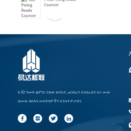
Councer
የሃይድሮሊክ GridtyC
Counler
GD-150 ራስ-ሰር ተበሳጨ
ማሽን
Gl-12 ቅናሽ ቁርስ ራስ-ሰር
አደራጅ & ምግብ ...
ከ 10 ዓመት ልምድ ያለው ኩባንያ, ጠንክረን እንሰራለን እና ሙሉ
በሙሉ ለስላሳ መፍትሄዎችን እንሰጥዎታለን.