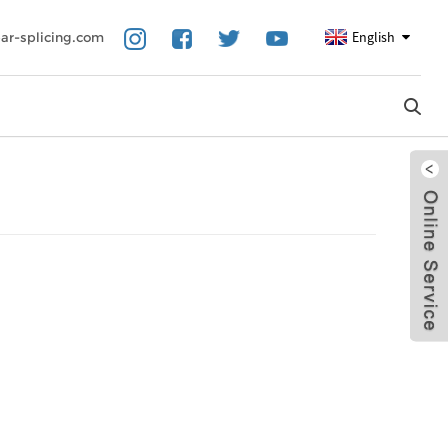
English
ar-splicing.com