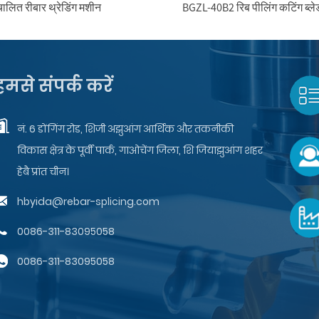
ालित रीबार थ्रेडिंग मशीन
BGZL-40B2 रिब पीलिंग कटिंग ब्ले
हमसे संपर्क करें
नं. 6 डोंगिंग रोड, शिजी अझुआंग आर्थिक और तकनीकी
विकास क्षेत्र के पूर्वी पार्क, गाओचेंग जिला, शि जियाझुआंग शहर
हेबै प्रांत चीन।
hbyida@rebar-splicing.com
0086-311-83095058
0086-311-83095058