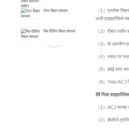
टेपर रीबार कपलर
（1）प्रत्येक रिबार क
वाली हाइड्रोलिक मश
रिब पीलिंग रीबार कपलर
（2）रीबार स्लीव बॉ
（3）दो आस्तीन एक उच्
हाइड्रोलिक ग्रिपटेक कपलर
（4）स्थल पर स्थापना
（5）कोई धागा काटने क
GD-150 स्वचालित अपसेट
फोर्जिंग मशीन
（6）Yida ACJ रिबार य
जीएल-12 रीबार सामग्री
हेबै यिडा हाइड्रोलिक
स्वचालित आयोजक और
फीडर...
（1）ACJ मानक 
（2）बीसीजे ट्रां