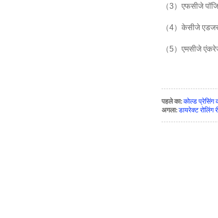
（3）एफसीजे पॉजिटि
（4）केसीजे एडजस
（5）एमसीजे एंकरेज
पहले का:
कोल्ड प्रेसिं
अगला:
डायरेक्ट रोलिंग