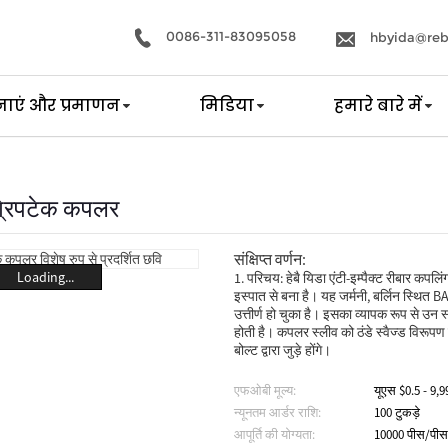
0086-311-83095058
hbyida@reb
ाएं और प्रमाणन
मिडिया
हमारे बारे में
ग्रिपटेक कपलर
संक्षिप्त वर्णन:
Loading...
1. परिचय: हेबै यिडा एंटी-इम्पैक्ट रीबार कपलिंग
इस्पात से बना है। यह जर्मनी, बर्लिन स्थित BAM 
उत्तीर्ण हो चुका है। इसका व्यापक रूप से उन
होती है। कपलर स्लीव को ठंडे स्वैज्ड विरूपण 
बोल्ट द्वारा जुड़े होंगे।
एफओबी मूल्य:
यूएस $0.5 - 9,9
न्यूनतम आर्डर राशि:
100 टुकड़े
आपूर्ति की योग्यता:
10000 पीस/पीस 