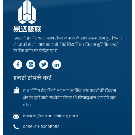
1998 में, हमने एक साधारण रीबार कपलर के साथ अपना उद्यम शुरू किया।
दो दशकों से भी ज़्यादा समय से, हेबेई यिडा निरंतर विकास सुनिश्चित करने
के लिए उद्योग पर केंद्रित रहा है।
हमसे संपर्क करें
नं. 6 डोंगिंग रोड, शिजी अझुआंग आर्थिक और तकनीकी विकास
क्षेत्र के पूर्वी पार्क, गाओचेंग जिला, शि जियाझुआंग शहर हेबै प्रांत
चीन।
hbyida@rebar-splicing.com
0086-311-83095058