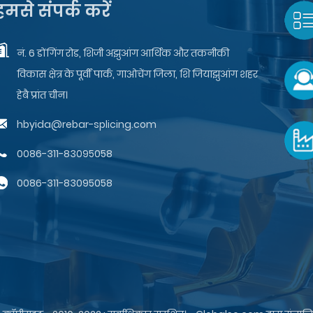
हमसे संपर्क करें
नं. 6 डोंगिंग रोड, शिजी अझुआंग आर्थिक और तकनीकी
विकास क्षेत्र के पूर्वी पार्क, गाओचेंग जिला, शि जियाझुआंग शहर
हेबै प्रांत चीन।
hbyida@rebar-splicing.com
0086-311-83095058
0086-311-83095058