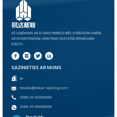
KĀ UZŅĒMUMS AR 10 GADU PIEREDZI MĒS STRĀDĀSIM VAIRĀK
UN NODROŠINĀSIM JUMS PILNU SASTATŅU RISINĀJUMU
KLĀSTU.
SAZINIETIES AR MUMS
Nr.
hbyida@rebar-splicing.com
0086-311-83095058
0086-311-83095058