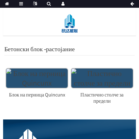
Бетонски блок -растојание
Блок на перница Quincunx
Пластично столче за
предели