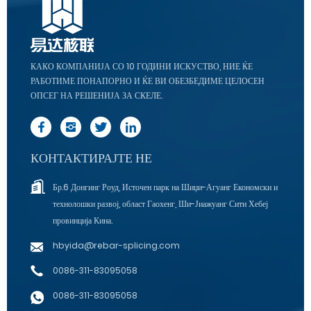
КАКО КОМПАНИЈА СО 10 ГОДИНИ ИСКУСТВО, НИЕ ЌЕ
РАБОТИМЕ ПОНАПОРНО И ЌЕ ВИ ОБЕЗБЕДИМЕ ЦЕЛОСЕН
ОПСЕГ НА РЕШЕНИЈА ЗА СКЕЛЕ.
КОНТАКТИРАЈТЕ НЕ
Бр.6 Донгинг Роуд, Источен парк на Шиџи-Агуанг Економски и
технолошки развој, област Гаохенг, Ши-Јиажуанг Сити Хебеј
провинција Кина.
hbyida@rebar-splicing.com
0086-311-83095058
0086-311-83095058