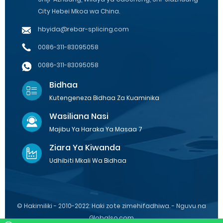
City Hebei Mkoa wa China.
hbyida@rebar-splicing.com
0086-311-83095058
0086-311-83095058
Bidhaa
Kutengeneza Bidhaa Za Kuaminika
Wasiliana Nasi
Majibu Ya Haraka Ya Masaa 7
Ziara Ya Kiwanda
Udhibiti Mkali Wa Bidhaa
© Hakimiliki - 2010-2022: Haki zote zimehifadhiwa. - Nguvu na
Globalso.com