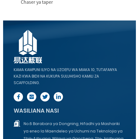
Chaser ya taper
KAMA KAMPUNI ILIYO NA UZOEFU WA MIAKA 10, TUTAFANYA
KAZI KWA BIDII NA KUKUPA SULUHISHO KAMILI ZA
SCAFFOLDING.
WASILIANA NASI
No.6 Barabara ya Dongning, Hifadhi ya Mashariki
ya eneo la Maendeleo ya Uchumi na Teknolojia ya
Shiji-Azhuang, Wilaya ya Gaocheng, Shi-Jiazhuang