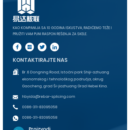
KAO KOMPANIJA SA 10 GODINA ISKUSTVA, RADIĆEMO TEŽE I
PRUŽITI VAM PUNI RASPON REŠENJA ZA SKELE.
KONTAKTIRAJTE NAS
Br .6 Dongning Road, Istočni park Shiji-azhuang
ekonomskog i tehnološkog područja, okrug
Gaocheng, grad Ši-jiazhuang Grad Hebei Kina.
hbyida@rebar-splicing.com
0086-311-83095058
0086-311-83095058
Proizvodi