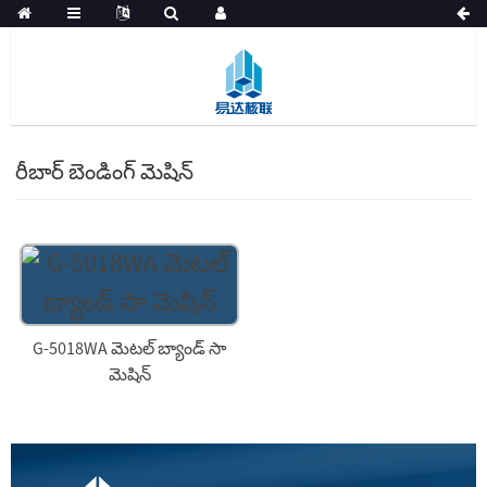
రీబార్ బెండింగ్ మెషిన్
G-5018WA మెటల్ బ్యాండ్ సా
మెషిన్