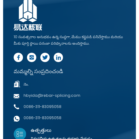
10 సంవత్సరాల అనుభవం ఉన్న సంస్థగా, మేము కష్టపడి పనిచేస్తాము మరియు
మీకు పూర్తి స్థాయి పరంజా పరిష్కారాలను అందిస్తాము.
మమ్మల్ని సంప్రదించండి
నెం.
hbyida@rebar-splicing.com
0086-311-83095058
0086-311-83095058
ఉత్పత్తులు
విశ్వసనీయ ఉత్పత్తులను తయారు చేయడం