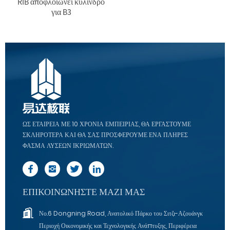
RIB αποφλοιώνει κύλινδρο
για B3
ΩΣ ΕΤΑΙΡΕΊΑ ΜΕ 10 ΧΡΌΝΙΑ ΕΜΠΕΙΡΊΑΣ, ΘΑ ΕΡΓΑΣΤΟΎΜΕ
ΣΚΛΗΡΌΤΕΡΑ ΚΑΙ ΘΑ ΣΑΣ ΠΡΟΣΦΈΡΟΥΜΕ ΈΝΑ ΠΛΉΡΕΣ
ΦΆΣΜΑ ΛΎΣΕΩΝ ΙΚΡΙΩΜΆΤΩΝ.
ΕΠΙΚΟΙΝΩΝΉΣΤΕ ΜΑΖΊ ΜΑΣ
Νο.6 Dongning Road, Ανατολικό Πάρκο του Σιτζι-Αζουάνγκ
Περιοχή Οικονομικής και Τεχνολογικής Ανάπτυξης, Περιφέρεια