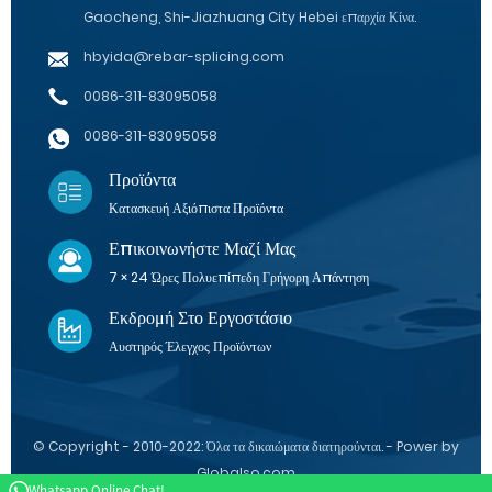
Gaocheng, Shi-Jiazhuang City Hebei επαρχία Κίνα.
hbyida@rebar-splicing.com
0086-311-83095058
0086-311-83095058
Προϊόντα
Κατασκευή Αξιόπιστα Προϊόντα
Επικοινωνήστε Μαζί Μας
7 × 24 Ώρες Πολυεπίπεδη Γρήγορη Απάντηση
Εκδρομή Στο Εργοστάσιο
Αυστηρός Έλεγχος Προϊόντων
© Copyright - 2010-2022: Όλα τα δικαιώματα διατηρούνται. - Power by
Globalso.com
Whatsapp Online Chat!