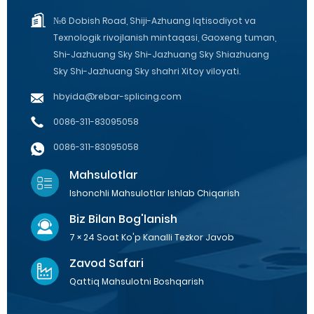
№6 Dobish Road, Shiji-Azhuang Iqtisodiyot va
Texnologik rivojlanish mintaqasi, Gaoxeng tuman,
Shi-Jazhuang Sky Shi-Jazhuang Sky Shiazhuang
Sky Shi-Jazhuang Sky shahri Xitoy viloyati.
hbyida@rebar-splicing.com
0086-311-83095058
0086-311-83095058
Mahsulotlar
Ishonchli Mahsulotlar Ishlab Chiqarish
Biz Bilan Bog'lanish
7 × 24 Soat Ko'p Kanalli Tezkor Javob
Zavod Safari
Qattiq Mahsulotni Boshqarish