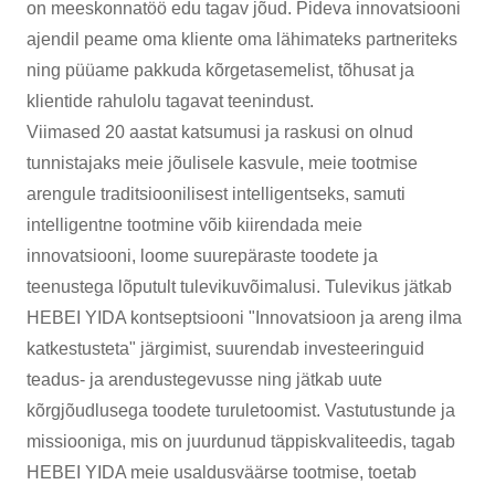
on meeskonnatöö edu tagav jõud. Pideva innovatsiooni
ajendil peame oma kliente oma lähimateks partneriteks
ning püüame pakkuda kõrgetasemelist, tõhusat ja
klientide rahulolu tagavat teenindust.
Viimased 20 aastat katsumusi ja raskusi on olnud
tunnistajaks meie jõulisele kasvule, meie tootmise
arengule traditsioonilisest intelligentseks, samuti
intelligentne tootmine võib kiirendada meie
innovatsiooni, loome suurepäraste toodete ja
teenustega lõputult tulevikuvõimalusi. Tulevikus jätkab
HEBEI YIDA kontseptsiooni "Innovatsioon ja areng ilma
katkestusteta" järgimist, suurendab investeeringuid
teadus- ja arendustegevusse ning jätkab uute
kõrgjõudlusega toodete turuletoomist. Vastutustunde ja
missiooniga, mis on juurdunud täppiskvaliteedis, tagab
HEBEI YIDA meie usaldusväärse tootmise, toetab