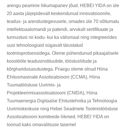
arengu peamine liikumapanev jõud. HEBEI YIDA on üle
20 aasta järjepidevalt keskendunud innovatsioonile,
teadus- ja arendustegevusele, omades üle 70 sõltumatu
intellektuaalomandi ja patendi, arvukalt sertifikaate ja
tunnustusi nii kodu- kui ka välismaal ning integreerides
uusi tehnoloogiaid sügavalt täiustatud
tootmisprotsessidega. Oleme pühendunud pikaajalisele
koostööle teadusinstituutide, tööstusliitude ja
kõrgharidusasutustega. Praegu oleme olnud Hiina
Ehitusmasinate Assotsiatsiooni (CCMA), Hiina
Tuumatööstuse Uurimis- ja
Projekteerimisassotsiatsiooni (CNIDA), Hiina
Tuumaenergia Digitaalse Ehitustehnika ja Tehnoloogia
Uurimiskeskuse ning Hebei Seadmete Tootmistööstuse
Assotsiatsiooni komiteede liikmed. HEBEI YIDA on
loonud kaks omavalitsuse tasemel