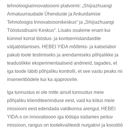
tehnoloogiainnovatsiooni platvormi: „Shijiazhuangi
Armatuurraudade Ühenduste ja Ankurdamise
Tehnoloogia Innovatsioonikeskus“ ja „Shijiazhuangi
Tööstusdisaini Keskus“. Lisaks osaleme enam kui
kümnel korral tööstus- ja kontsernistandardite
väljatöötamises. HEBEI YIDA mõõtmis- ja katselabor
pakub toote testimiseks ja arendamiseks põhjalikke ja
teaduslikke eksperimentaalseid andmeid, tagades, et
iga toode läbib põhjaliku kontrolli, et see vastu peaks nii
inseneritöödele kui ka ajaproovile.
Iga tunnustus ei ole mitte ainult tunnustus meie
põhjaliku klienditeeninduse eest, vaid ka kiitus meie
missiooni eest edendada valdkonna arengut. HEBEI
YIDA-s on innovatsioon iga töötaja südames peituv
missioon, rangus on tootekvaliteedi nurgakivi ja koostöö