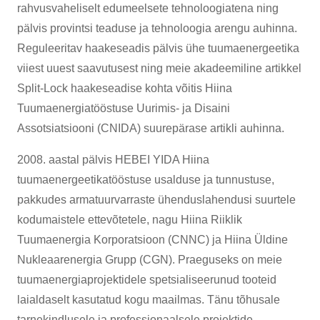
rahvusvaheliselt edumeelsete tehnoloogiatena ning
pälvis provintsi teaduse ja tehnoloogia arengu auhinna.
Reguleeritav haakeseadis pälvis ühe tuumaenergeetika
viiest uuest saavutusest ning meie akadeemiline artikkel
Split-Lock haakeseadise kohta võitis Hiina
Tuumaenergiatööstuse Uurimis- ja Disaini
Assotsiatsiooni (CNIDA) suurepärase artikli auhinna.
2008. aastal pälvis HEBEI YIDA Hiina
tuumaenergeetikatööstuse usalduse ja tunnustuse,
pakkudes armatuurvarraste ühenduslahendusi suurtele
kodumaistele ettevõtetele, nagu Hiina Riiklik
Tuumaenergia Korporatsioon (CNNC) ja Hiina Üldine
Nukleaarenergia Grupp (CGN). Praeguseks on meie
tuumaenergiaprojektidele spetsialiseerunud tooteid
laialdaselt kasutatud kogu maailmas. Tänu tõhusale
tarnekindlusele ja professionaalsele projektide