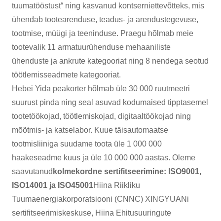
tuumatööstust“ ning kasvanud kontserniettevõtteks, mis
ühendab tootearenduse, teadus- ja arendustegevuse,
tootmise, müügi ja teeninduse. Praegu hõlmab meie
tootevalik 11 armatuurühenduse mehaaniliste
ühenduste ja ankrute kategooriat ning 8 nendega seotud
töötlemisseadmete kategooriat.
Hebei Yida peakorter hõlmab üle 30 000 ruutmeetri
suurust pinda ning seal asuvad kodumaised tipptasemel
tootetöökojad, töötlemiskojad, digitaaltöökojad ning
mõõtmis- ja katselabor. Kuue täisautomaatse
tootmisliiniga suudame toota üle 1 000 000
haakeseadme kuus ja üle 10 000 000 aastas. Oleme
saavutanud
kolmekordne sertifitseerimine: ISO9001,
ISO14001 ja ISO45001
Hiina Riikliku
Tuumaenergiakorporatsiooni (CNNC) XINGYUANi
sertifitseerimiskeskuse, Hiina Ehitusuuringute