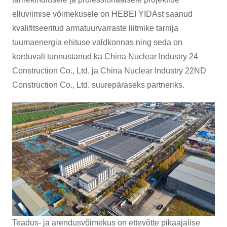
elluviimise võimekusele on HEBEI YIDAst saanud
kvalifitseeritud armatuurvarraste liitmike tarnija
tuumaenergia ehituse valdkonnas ning seda on
korduvalt tunnustanud ka China Nuclear Industry 24
Construction Co., Ltd. ja China Nuclear Industry 22ND
Construction Co., Ltd. suurepäraseks partneriks.
Teadus- ja arendusvõimekus on ettevõtte pikaajalise