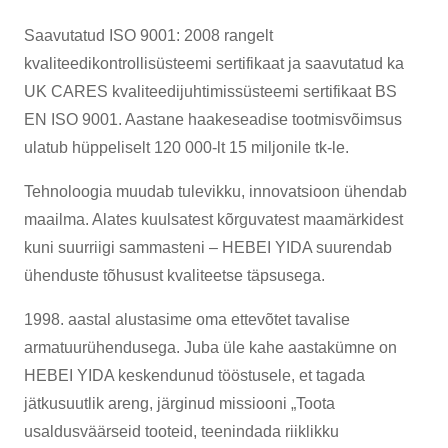
Saavutatud ISO 9001: 2008 rangelt
kvaliteedikontrollisüsteemi sertifikaat ja saavutatud ka
UK CARES kvaliteedijuhtimissüsteemi sertifikaat BS
EN ISO 9001. Aastane haakeseadise tootmisvõimsus
ulatub hüppeliselt 120 000-lt 15 miljonile tk-le.
Tehnoloogia muudab tulevikku, innovatsioon ühendab
maailma. Alates kuulsatest kõrguvatest maamärkidest
kuni suurriigi sammasteni – HEBEI YIDA suurendab
ühenduste tõhusust kvaliteetse täpsusega.
1998. aastal alustasime oma ettevõtet tavalise
armatuurühendusega. Juba üle kahe aastakümne on
HEBEI YIDA keskendunud tööstusele, et tagada
jätkusuutlik areng, järginud missiooni „Toota
usaldusväärseid tooteid, teenindada riiklikku