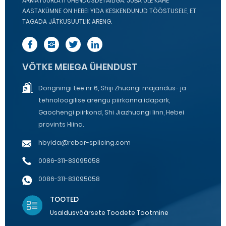
ARMATUURLATI ÜHENDUSDETAILIGA. JUBA ÜLE KAHE
AASTAKÜMNE ON HEBEI YIDA KESKENDUNUD TÖÖSTUSELE, ET
TAGADA JÄTKUSUUTLIK ARENG.
VÕTKE MEIEGA ÜHENDUST
Dongningi tee nr 6, Shiji Zhuangi majandus- ja
tehnoloogilise arengu piirkonna idapark,
Gaochengi piirkond, Shi Jiazhuangi linn, Hebei
provints Hiina.
hbyida@rebar-splicing.com
0086-311-83095058
0086-311-83095058
TOOTED
Usaldusväärsete Toodete Tootmine