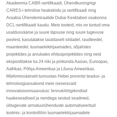
Akadeemia CABR-sertifikaadi, Ühendkuningriigi
CARES-i tehnilise heakskiidu ja sertifikaadi ning
Araabia Ühendemiraatide Dubai Kesklabori osakonna
DCL-sertifikaadi kaudu. Meie tooteid, mis on tuntud oma
usaldusväärse ja suure täpsuse ning suure tugevuse
poolest, kasutatakse laialdaselt sildadel, raudteedel,
maanteedel, tuumaelektrijaamades, sõjalistes
projektides ja arvukates ehitusprojektides ning neid
eksporditakse ka 24 riiki ja piirkonda Aasias, Euroopas,
Aafrikas, Põhja-Ameerikas ja Lõuna-Ameerikas.
Märkimisväärselt tunnustas Hebei provintsi teadus- ja
tehnoloogiaosakond meie iseseisvaid
innovatsioonisaavutusi: lennukilöögikindlad
haakeseadised ja nendega seotud seadmed,
ülitugevate armatuurühenduste automatiseeritud
tootmis- ja kontrolliliin tuumaelektrijaamadele