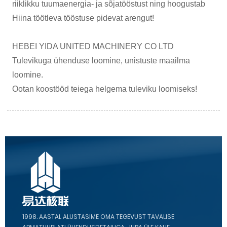
riiklikku tuumaenergia- ja sõjatööstust ning hoogustab
Hiina töötleva tööstuse pidevat arengut!
HEBEI YIDA UNITED MACHINERY CO LTD
Tulevikuga ühenduse loomine, unistuste maailma
loomine.
Ootan koostööd teiega helgema tuleviku loomiseks!
1998. AASTAL ALUSTASIME OMA TEGEVUST TAVALISE