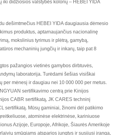
atų iki didžiosios valstybės kolonų – HEBEI YIDA
ei du dešimtmečius HEBEI YIDA daugiausia dėmesio
atikimus produktus, aptarnaujančius nacionalinę
imą, mokslinius tyrimus ir plėtrą, gamybą,
ūros mechaninių jungčių ir inkarų, taip pat 8
engtos pažangios vietinės gamybos dirbtuvės,
andymų laboratorija. Turėdami šešias visiškai
ų per mėnesį ir daugiau nei 10 000 000 per metus.
INGYUAN sertifikavimo centrą prie Kinijos
mijos CABR sertifikatą, JK CARES techninį
CL sertifikatą. Mūsų gaminiai, žinomi dėl patikimo
 greitkeliuose, atominėse elektrinėse, kariniuose
egionus Azijoje, Europoje, Afrikoje, Šiaurės Amerikoje
laivių smūgiams atsparios jungtys ir susijusi įranga,