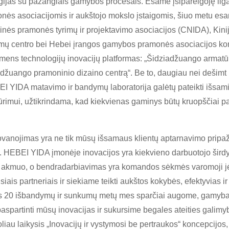
gijas su pažangiais gamybos procesais. Esame įsipareigoję ilg
monės asociacijomis ir aukštojo mokslo įstaigomis, šiuo metu e
inės pramonės tyrimų ir projektavimo asociacijos (CNIDA), Kinij
imų centro bei Hebei įrangos gamybos pramonės asociacijos komi
mens technologijų inovacijų platformas: „Šidziadžuango armatūr
iadžuango pramoninio dizaino centrą“. Be to, daugiau nei dešimt
EI YIDA matavimo ir bandymų laboratorija galėtų pateikti išsam
imui, užtikrindama, kad kiekvienas gaminys būtų kruopščiai patikr
anojimas yra ne tik mūsų išsamaus klientų aptarnavimo pripaži
 HEBEI YIDA įmonėje inovacijos yra kiekvieno darbuotojo širdyj
s akmuo, o bendradarbiavimas yra komandos sėkmės varomoji jėg
siais partneriais ir siekiame teikti aukštos kokybės, efektyvias i
s 20 išbandymų ir sunkumų metų mes sparčiai augome, gamyba vy
spartinti mūsų inovacijas ir sukursime begales ateities galimybi
iau laikysis „Inovacijų ir vystymosi be pertraukos“ koncepcijos, di