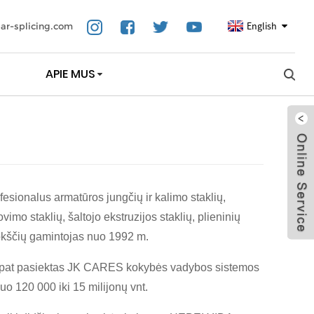
English
ar-splicing.com
APIE MUS
onalus armatūros jungčių ir kalimo staklių,
vimo staklių, šaltojo ekstruzijos staklių, plieninių
 plokščių gamintojas nuo 1992 m.
aip pat pasiektas JK CARES kokybės vadybos sistemos
o 120 000 iki 15 milijonų vnt.