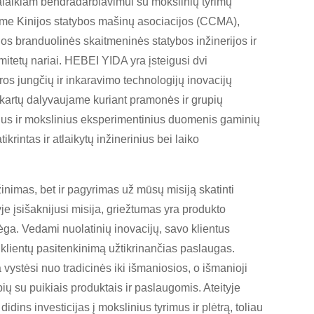
alaikiam bendradarbiavimui su mokslinių tyrimų
same Kinijos statybos mašinų asociacijos (CCMA),
os branduolinės skaitmeninės statybos inžinerijos ir
tetų nariai. HEBEI YIDA yra įsteigusi dvi
os jungčių ir inkaravimo technologijų inovacijų
 kartų dalyvaujame kuriant pramonės ir grupių
ius ir mokslinius eksperimentinius duomenis gaminių
intas ir atlaikytų inžinerinius bei laiko
nimas, bet ir pagyrimas už mūsų misiją skatinti
e įsišaknijusi misija, griežtumas yra produkto
a. Vedami nuolatinių inovacijų, savo klientus
r klientų pasitenkinimą užtikrinančias paslaugas.
stėsi nuo tradicinės iki išmaniosios, o išmanioji
ų su puikiais produktais ir paslaugomis. Ateityje
dins investicijas į mokslinius tyrimus ir plėtrą, toliau