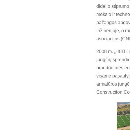
didelio stiprumo
mokslo ir techno
pažangos apdova
inžinerijoje, o 
asociacijos (CN
2008 m. „HEBEI 
jungčių sprendi
branduolinės ene
visame pasaulyje
armatūros jungči
Construction Co.