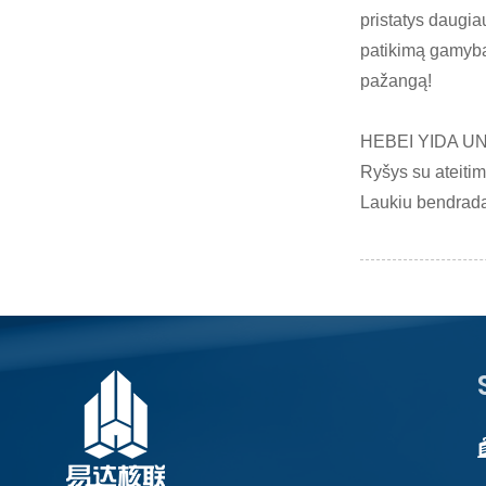
pristatys daugi
patikimą gamybą
pažangą!
HEBEI YIDA U
Ryšys su ateitim
Laukiu bendradar