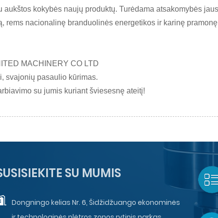
au aukštos kokybės naujų produktų. Turėdama atsakomybės jausmą
, rems nacionalinę branduolinės energetikos ir karinę pramonę
NITED MACHINERY CO LTD
i, svajonių pasaulio kūrimas.
biavimo su jumis kuriant šviesesnę ateitį!
SUSISIEKITE SU MUMIS
Dongningo kelias Nr. 6, Šidžidžuango ekonominės
ir technologinės plėtros zonos rytinis parkas,