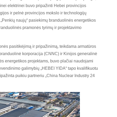
nei elektrinei buvo pripažinti Hebei provincijos
jos ir pelnė provincijos mokslo ir technologijų
„Penkių naujų“ pasiekimų branduolinės energetikos
 branduolinės pramonės tyrimų ir projektavimo
nės pasitikėjimą ir pripažinimą, teikdama armatūros
randuolinė korporacija (CNNC) ir Kinijos generalinė
inės energetikos projektams, buvo plačiai naudojami
įgyvendinimo galimybių „HEBEI YIDA“ tapo kvalifikuotu
ripažinta puikiu partneriu „China Nuclear Industry 24