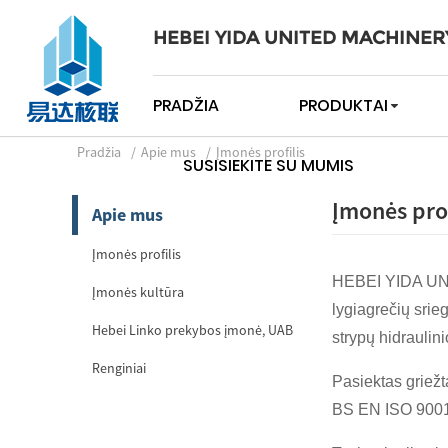
HEBEI YIDA UNITED MACHINER
PRADŽIA
PRODUKTAI
Pradžia
Apie mus
Įmonės profilis
SUSISIEKITE SU MUMIS
Įmonės prof
Apie mus
Įmonės profilis
HEBEI YIDA UNIT
Įmonės kultūra
lygiagrečių srieg
Hebei Linko prekybos įmonė, UAB
strypų hidraulini
Renginiai
Pasiektas griež
BS EN ISO 9001 s