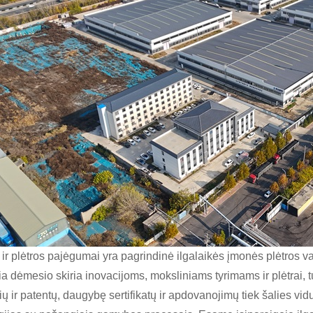
 ir plėtros pajėgumai yra pagrindinė ilgalaikės įmonės plėtros
a dėmesio skiria inovacijoms, moksliniams tyrimams ir plėtrai, 
ų ir patentų, daugybę sertifikatų ir apdovanojimų tiek šalies vid