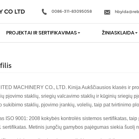
Y CO LTD
0086-311-83095058
hbyida@reb
PROJEKTAI IR SERTIFIKAVIMAS
ŽINIASKLAIDA
ilis
ED MACHINERY CO., LTD. Kinija Aukščiausios klasės ir profesi
ių pjovimo staklių, sriegių valcavimo staklių ir kūginių sriegių pjo
o sukibimo staklių, pjovimo įrankių, volelių, taip pat tvirtinimo
tas ISO 9001: 2008 kokybės kontrolės sistemos sertifikatas, t
ertifikatas. Metinis jungčių gamybos pajėgumas siekia šuolį nu