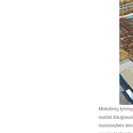
Mokslinių tyrimų
nuolat daugiausi
nuosavybės teisi