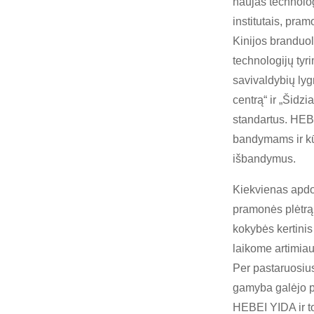
naujas technolo
institutais, pra
Kinijos branduol
technologijų tyr
savivaldybių lyg
centrą“ ir „Šidz
standartus. HEB
bandymams ir kūr
išbandymus.
Kiekvienas apdov
pramonės plėtrą.
kokybės kertini
laikome artimiau
Per pastaruosiu
gamyba galėjo pa
HEBEI YIDA ir tol