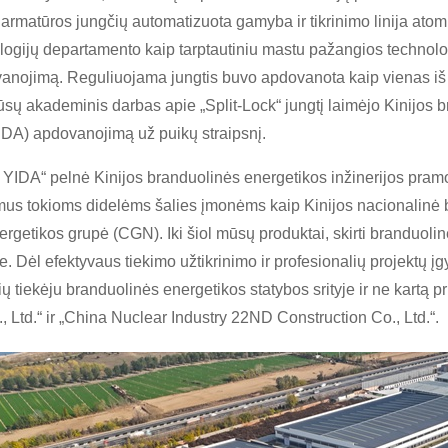
 armatūros jungčių automatizuota gamyba ir tikrinimo linija atomi
logijų departamento kaip tarptautiniu mastu pažangios technologi
nojimą. Reguliuojama jungtis buvo apdovanota kaip vienas iš 
mūsų akademinis darbas apie „Split-Lock“ jungtį laimėjo Kinijos
IDA) apdovanojimą už puikų straipsnį.
YIDA“ pelnė Kinijos branduolinės energetikos inžinerijos pramo
mus tokioms didelėms šalies įmonėms kaip Kinijos nacionalinė b
rgetikos grupė (CGN). Iki šiol mūsų produktai, skirti branduol
. Dėl efektyvaus tiekimo užtikrinimo ir profesionalių projektų 
ų tiekėju branduolinės energetikos statybos srityje ir ne kartą p
, Ltd.“ ir „China Nuclear Industry 22ND Construction Co., Ltd.“.