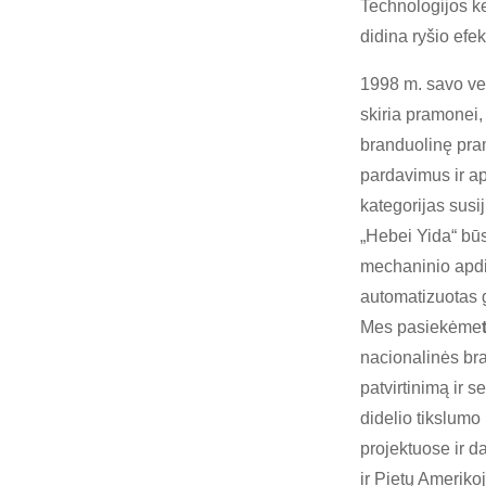
Technologijos ke
didina ryšio efe
1998 m. savo ve
skiria pramonei,
branduolinę pram
pardavimus ir ap
kategorijas susi
„Hebei Yida“ būs
mechaninio apdir
automatizuotas 
Mes pasiekėme
nacionalinės br
patvirtinimą ir 
didelio tikslumo
projektuose ir da
ir Pietų Ameriko