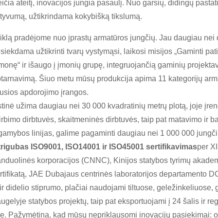
ičia ateitį, inovacijos jungia pasaulį. Nuo garsių, didingų past
ktyvumą, užtikrindama kokybišką tikslumą.
iklą pradėjome nuo įprastų armatūros jungčių. Jau daugiau n
 siekdama užtikrinti tvarų vystymąsi, laikosi misijos „Gaminti p
onę“ ir išaugo į įmonių grupę, integruojančią gaminių projektav
tarnavimą. Šiuo metu mūsų produkcija apima 11 kategorijų armat
jusios apdorojimo įrangos.
tinė užima daugiau nei 30 000 kvadratinių metrų plotą, joje įr
bimo dirbtuvės, skaitmeninės dirbtuvės, taip pat matavimo ir b
gamybos linijas, galime pagaminti daugiau nei 1 000 000 jungči
trigubas ISO9001, ISO14001 ir ISO45001 sertifikavimas
per X
anduolinės korporacijos (CNNC), Kinijos statybos tyrimų akade
sertifikatą, JAE Dubajaus centrinės laboratorijos departamento D
 ir didelio stiprumo, plačiai naudojami tiltuose, geležinkeliuose,
ugelyje statybos projektų, taip pat eksportuojami į 24 šalis ir r
je. Pažymėtina, kad mūsų nepriklausomi inovacijų pasiekimai: or