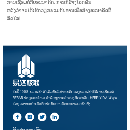
ການ​ເຊື່ອມ​ຕໍ່​ກັບ​ອະ​ນາ​ຄົດ​, ການ​ກໍ່​ສ້າງ​ໂລກ​ຝັນ​.
ຫວັງວ່າຈະໄດ້ເຮັດວຽກຮ່ວມກັບທ່ານເພື່ອສ້າງອະນາຄົດທີ່
ສົດໃສ!
ໃນ​ປີ 1998​, ພວກ​ເຮົາ​ໄດ້​ເລີ່ມ​ຕົ້ນ​ວິ​ສາ​ຫະ​ກິດ​ຂອງ​ພວກ​ເຮົາ​ທີ່​ມີ​ການ​ເຊື່ອມ​ຕໍ່
REBAR ປະ​ຊຸມ​ສະ​ໄຫມ​. ສໍາລັບຫຼາຍກວ່າສອງທົດສະວັດ, HEBEI YIDA ໄດ້ສຸມ
ໃສ່ອຸດສາຫະກໍາເພື່ອຮັບປະກັນການພັດທະນາແບບຍືນຍົງ.
ຕິດຕໍ່ພວກເຮົາ