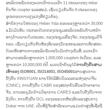
ຜະລິດຕະພັນຂອງພວກເຮົາກວມເອົາ 11 ປະເພດຂອງ rebar
ກົນຈັກ coupler ແລະສະມໍ, ເຊັ່ນດຽວກັນກັບ 8 ປະເພດຂອງ
ອຸປະກອນການປຸງແຕ່ງທີ່ກ່ຽວຂ້ອງ.
ສໍານັກງານໃຫຍ່ຂອງ Hebei Yida ຄອບຄອງຫຼາຍກວ່າ 30,000
ແມັດມົນທົນ, ປະກອບດ້ວຍກອງປະຊຸມຜະລິດຕະພັນກ້າວຫນ້າ
ທາງດ້ານພາຍໃນປະເທດ, ກອງປະຊຸມເຄື່ອງຈັກ, ກອງປະຊຸມດິຈິ
ຕອນ, ເຊັ່ນດຽວກັນກັບຫ້ອງທົດລອງວັດແທກແລະການທົດສອບ.
ດ້ວຍຫົກສາຍການຜະລິດອັດຕະໂນມັດຢ່າງເຕັມທີ່, ພວກເຮົາ
ສາມາດຜະລິດຫຼາຍກວ່າ 1,000,000 couplers ຕໍ່ເດືອນ, ແລະ
ຫຼາຍກວ່າ 10,000,000 ຕໍ່ປີ. ພວກເຮົາບັນລຸໄດ້
ການຢັ້ງຢືນສາມ
ເທົ່າຂອງ ISO9001, ISO14001, ISO45001
ຜ່ານສູນການ
ຢັ້ງຢືນ XINGYUAN ພາຍໃຕ້ບໍລິສັດນິວເຄລຍແຫ່ງຊາດຈີນ
(CNNC), ການຢັ້ງຢືນ CABR ຂອງສະຖາບັນຄົ້ນຄວ້າອາຄານ
ຈີນ, ການອະນຸມັດດ້ານວິຊາການ CARES ແລະໃບຢັ້ງຢືນຈາກ
ອັງກິດ, ການຢັ້ງຢືນ DCL ຂອງພະແນກຫ້ອງທົດລອງສູນກາງ
Dubai ຈາກ UAE. ເປັນທີ່ຮູ້ຈັກສໍາລັບຄວາມແມ່ນຍໍາສູງທີ່ເຊື່ອຖື