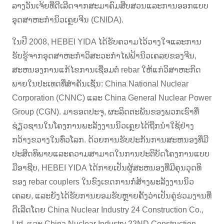
ລາງວັນເຈ້ຍທີ່ດີເລີດຈາກສະມາຄົມສືບສວນແລະການອອກແບບ
ອຸດສາຫະກໍານິວເຄຼຍຈີນ (CNIDA).
ໃນປີ 2008, HEBEI YIDA ໄດ້ຮັບຄວາມໄວ້ວາງໃຈແລະການ
ຮັບຮູ້ຈາກອຸດສາຫະກໍາວິສະວະກໍາໄຟຟ້ານິວເຄລຍຂອງຈີນ,
ສະຫນອງການແກ້ໄຂການເຊື່ອມຕໍ່ rebar ໃຫ້ແກ່ວິສາຫະກິດ
ພາຍໃນປະເທດທີ່ສໍາຄັນເຊັ່ນ: China National Nuclear
Corporation (CNNC) ແລະ China General Nuclear Power
Group (CGN). ມາຮອດປະຈຸ, ຜະລິດຕະພັນຂອງພວກເຮົາທີ່
ຊ່ຽວຊານໃນໂຄງການພະລັງງານນິວເຄຼຍໄດ້ຖືກນໍາໃຊ້ຢ່າງ
ກວ້າງຂວາງໃນທົ່ວໂລກ. ດ້ວຍການຮັບປະກັນການສະຫນອງທີ່ມີ
ປະສິດທິພາບແລະຄວາມສາມາດໃນການປະຕິບັດໂຄງການແບບ
ມືອາຊີບ, HEBEI YIDA ໄດ້ກາຍເປັນຜູ້ສະຫນອງທີ່ມີຄຸນວຸດທິ
ຂອງ rebar couplers ໃນຂົງເຂດການກໍ່ສ້າງພະລັງງານນິວ
ເຄລຍ, ແລະຍັງໄດ້ຮັບການຍອມຮັບຫຼາຍຄັ້ງວ່າເປັນຄູ່ຮ່ວມງານທີ່
ດີເລີດໂດຍ China Nuclear Industry 24 Construction Co.,
Ltd. ແລະ China Nuclear Industry 22ND Construction