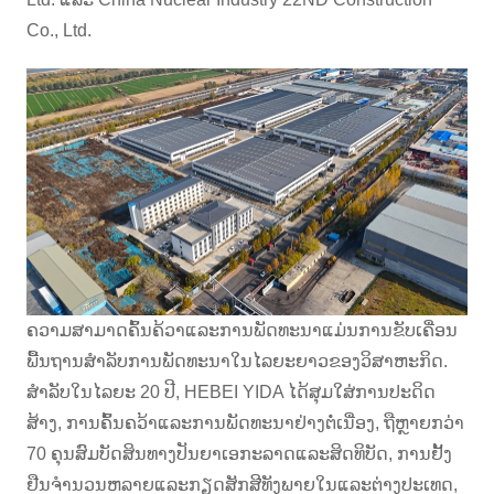
Co., Ltd.
ຄວາມ​ສາ​ມາດ​ຄົ້ນ​ຄ້​ວາ​ແລະ​ການ​ພັດ​ທະ​ນາ​ແມ່ນ​ການ​ຂັບ​ເຄື່ອນ​
ພື້ນ​ຖານ​ສໍາ​ລັບ​ການ​ພັດ​ທະ​ນາ​ໃນ​ໄລ​ຍະ​ຍາວ​ຂອງ​ວິ​ສາ​ຫະ​ກິດ.
ສໍາລັບໃນໄລຍະ 20 ປີ, HEBEI YIDA ໄດ້ສຸມໃສ່ການປະດິດ
ສ້າງ, ການຄົ້ນຄວ້າແລະການພັດທະນາຢ່າງຕໍ່ເນື່ອງ, ຖືຫຼາຍກວ່າ
70 ຄຸນສົມບັດສິນທາງປັນຍາເອກະລາດແລະສິດທິບັດ, ການຢັ້ງ
ຢືນຈໍານວນຫລາຍແລະກຽດສັກສີທັງພາຍໃນແລະຕ່າງປະເທດ,