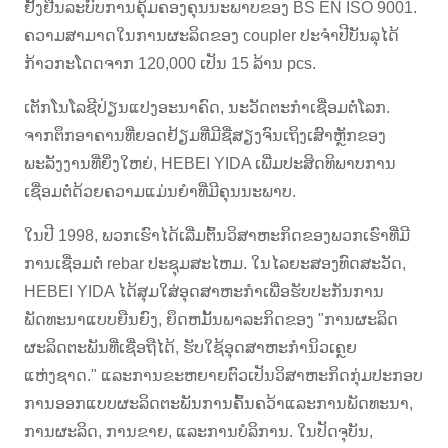
ຢັ້ງຢືນລະບົບການຄຸ້ມຄອງຄຸນນະພາບຂອງ BS EN ISO 9001.
ຄວາມສາມາດໃນການຜະລິດຂອງ coupler ປະຈໍາປີບັນລຸໄດ້
ກ້າວກະໂດດຈາກ 120,000 ເປັນ 15 ລ້ານ pcs.
ເຕັກໂນໂລຊີປ່ຽນແປງອະນາຄົດ, ນະວັດຕະກໍາເຊື່ອມຕໍ່ໂລກ.
ຈາກຕຶກອາຄານທີ່ຍອດຢ້ຽມທີ່ມີຊື່ສຽງຈົນເຖິງເສົາຫຼັກຂອງ
ພະລັງງານທີ່ຍິ່ງໃຫຍ່, HEBEI YIDA ເພີ່ມປະສິດທິພາບການ
ເຊື່ອມຕໍ່ດ້ວຍຄວາມແມ່ນຍໍາທີ່ມີຄຸນນະພາບ.
ໃນ​ປີ 1998​, ພວກ​ເຮົາ​ໄດ້​ເລີ່ມ​ຕົ້ນ​ວິ​ສາ​ຫະ​ກິດ​ຂອງ​ພວກ​ເຮົາ​ທີ່​ມີ​
ການ​ເຊື່ອມ​ຕໍ່ rebar ປະ​ຊຸມ​ສະ​ໄຫມ​. ໃນໄລຍະສອງທົດສະວັດ,
HEBEI YIDA ໄດ້ສຸມໃສ່ອຸດສາຫະກໍາເພື່ອຮັບປະກັນການ
ພັດທະນາແບບຍືນຍົງ, ຍຶດຫມັ້ນພາລະກິດຂອງ "ການຜະລິດ
ຜະລິດຕະພັນທີ່ເຊື່ອຖືໄດ້, ຮັບໃຊ້ອຸດສາຫະກໍານິວເຄຼຍ
ແຫ່ງຊາດ." ແລະ​ການ​ຂະ​ຫຍາຍ​ຕົວ​ເປັນ​ວິ​ສາ​ຫະ​ກິດ​ກຸ່ມ​ປະ​ກອບ​
ການ​ອອກ​ແບບ​ຜະ​ລິດ​ຕະ​ພັນ​ການ​ຄົ້ນ​ຄວ້າ​ແລະ​ການ​ພັດ​ທະ​ນາ​,
ການ​ຜະ​ລິດ​, ການ​ຂາຍ​, ແລະ​ການ​ບໍ​ລິ​ການ​. ໃນປັດຈຸບັນ,