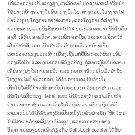
ໄດ້ແລະຄວາມເຂັ້ມແຂງສູງ, ຜະລິດຕະພັນຂອງພວກເຮົາຖືກນໍາ
ໃຊ້ຢ່າງກວ້າງຂວາງໃນຂົວ, ທາງລົດໄຟ, ທາງດ່ວນ, ໂຮງງານໄຟ
ຟ້ານິວເຄຼຍ, ໂຄງການທາງທະຫານ, ແລະໂຄງການກໍ່ສ້າງຈໍາ
ນວນຫລາຍ, ແລະຍັງສົ່ງອອກໄປ 24 ປະເທດແລະພາກພື້ນໃນທົ່ວ
ອາຊີ, ເອີຣົບ, ອາຟຣິກາ, ອາເມລິກາເຫນືອ, ແລະອາເມລິກາໃຕ້.
ເປັນທີ່ໜ້າສັງເກດ, ຜົນສຳເລັດດ້ານນະວັດຕະກຳທີ່ເປັນ
ເອກະລາດຂອງພວກເຮົາ: ເຄື່ອງເຊື່ອມຕໍ່ທີ່ທົນທານຕໍ່ຜົນກະທົບ
ຂອງເຮືອບິນ ແລະ ອຸປະກອນທີ່ກ່ຽວຂ້ອງ, ຄູ່ສາຍເຫຼັກທີ່ມີຄວາມ
ເຂັ້ມແຂງສູງໃນການຜະລິດ ແລະ ກວດກາອັດຕະໂນມັດສຳລັບ
ໂຮງງານໄຟຟ້ານິວເຄລຍ, ໄດ້ຮັບການຍອມຮັບວ່າເປັນ
ເຕັກໂນໂລຢີທີ່ກ້າວໜ້າສາກົນໂດຍພະແນກວິທະຍາສາດ ແລະ
ເຕັກໂນໂລຊີແຂວງ Hebei, ແລະ ໄດ້ຮັບລາງວັນຄວາມຄືບໜ້າ
ດ້ານວິທະຍາສາດ ແລະ ເຕັກໂນໂລຊີແຂວງ. ເຄື່ອງເຊື່ອມຕໍ່ທີ່
ສາມາດປັບໄດ້ໄດ້ຮັບຮາງວັນເປັນຫນຶ່ງໃນຜົນສໍາເລັດ "ຫ້າໃຫມ່"
ໃນວິສະວະກໍາພະລັງງານນິວເຄຼຍ, ແລະເອກະສານທາງ
ວິຊາການຂອງພວກເຮົາກ່ຽວກັບ Split-Lock coupler ໄດ້ຮັບ