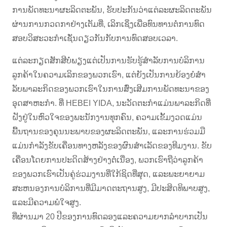
ການພັດທະນາຜະລິດຕະພັນ, ຮັບປະກັນວ່າແຕ່ລະຜະລິດຕະພັນ
ຜ່ານການກວດກາຢ່າງເຕັມທີ່, ເລິກເຊິ່ງເພື່ອທົນທານຕໍ່ການທົດ
ສອບວິສະວະກໍາເຊັ່ນດຽວກັນກັບການທົດສອບເວລາ.
ແຕ່ລະກຽດສັກສີບໍ່ພຽງແຕ່ເປັນການຮັບຮູ້ສໍາລັບການບໍລິການ
ລູກຄ້າໃນຄວາມເລິກຂອງພວກເຮົາ, ແຕ່ຍັງເປັນການຍ້ອງຍໍສໍາ
ລັບພາລະກິດຂອງພວກເຮົາໃນການສົ່ງເສີມການພັດທະນາຂອງ
ອຸດສາຫະກໍາ. ທີ່ HEBEI YIDA, ນະວັດຕະກໍາແມ່ນພາລະກິດທີ່
ຝັງຢູ່ໃນຫົວໃຈຂອງພະນັກງານທຸກຄົນ, ຄວາມເຂັ້ມງວດແມ່ນ
ພື້ນຖານຂອງຄຸນນະພາບຂອງຜະລິດຕະພັນ, ແລະການຮ່ວມມື
ແມ່ນກໍາລັງຂັບເຄື່ອນທາງຫລັງຂອງຜົນສໍາເລັດຂອງທີມງານ. ຂັບ
ເຄື່ອນໂດຍການປະດິດສ້າງຢ່າງຕໍ່ເນື່ອງ, ພວກເຮົາຖືວ່າລູກຄ້າ
ຂອງພວກເຮົາເປັນຄູ່ຮ່ວມງານທີ່ໃກ້ຊິດທີ່ສຸດ, ແລະພະຍາຍາມ
ສະຫນອງການບໍລິການທີ່ມີມາດຕະຖານສູງ, ມີປະສິດທິພາບສູງ,
ແລະມີຄວາມພໍໃຈສູງ.
ທີ່ຜ່ານມາ 20 ປີຂອງການທົດລອງແລະຄວາມຍາກລໍາບາກເປັນ