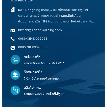
No.6 Dongning Road​, ພາກ​ຕາ​ເວັນ​ອອກ Park ຂອງ Shiji
azhuang ເຂດ​ພັດ​ທະ​ນາ​ເສດ​ຖະ​ກິດ​ແລະ​ເຕັກ​ໂນ​ໂລ​ຊີ​,
Gaocheng ເມືອງ Shi jiazhuang ແຂວງ Hebei ປະ​ເທດ​ຈີນ​.
hbyida@rebar-splicing.com
0086-311-83095058
0086-311-83095058
ຜະລິດຕະພັນ
ການຜະລິດຜະລິດຕະພັນທີ່ເຊື່ອຖືໄດ້
ຕິດຕໍ່ພວກເຮົາ
7×24 ຊົ່ວໂມງຕອບໄວຫຼາຍຊ່ອງ
ທ່ຽວໂຮງງານ
ການຄວບຄຸມຜະລິດຕະພັນທີ່ເຄັ່ງຄັດ