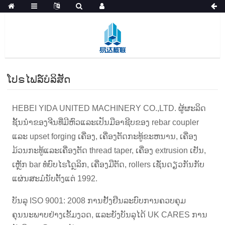
ໂປຣໄຟລ໌ບໍລິສັດ
HEBEI YIDA UNITED MACHINERY CO.,LTD. ຜູ້ຜະລິດ
ຊັ້ນນໍາຂອງຈີນທີ່ມີຫົວແລະເປັນມືອາຊີບຂອງ rebar coupler
ແລະ upset forging ເຄື່ອງ, ເຄື່ອງຕັດກະທູ້ຂະຫນານ, ເຄື່ອງ
ມ້ວນກະທູ້ແລະເຄື່ອງຕັດ thread taper, ເຄື່ອງ extrusion ເຢັນ,
ເຫຼັກ bar ທໍ່ບົບໄຮໂດຼລິກ, ເຄື່ອງມືຕັດ, rollers ເຊັ່ນດຽວກັນກັບ
ແຜ່ນສະມໍນັບຕັ້ງແຕ່ 1992.
ບັນລຸ ISO 9001: 2008 ການຢັ້ງຢືນລະບົບການຄວບຄຸມ
ຄຸນນະພາບຢ່າງເຂັ້ມງວດ, ແລະຍັງບັນລຸໄດ້ UK CARES ການ