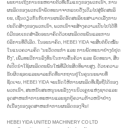
ພະຍານເຖິງການຂະຫຍາຍຕົວທີ່ເຂັ້ມແຂງຂອງພວກເຮົາ, ການ
ຜະລິດຂອງພວກເຮົາພັດທະນາຈາກແບບດັ້ງເດີມໄປສູ່ອັດສະລິ
ຍະ, ເຊັ່ນດຽວກັນກັບການຜະລິດອັດສະລິຍະສາມາດເລັ່ງການ
ປະດິດສ້າງຂອງພວກເຮົາ, ພວກເຮົາຈະສ້າງຄວາມເປັນໄປໄດ້ທີ່
ບໍ່ມີຂອບເຂດສໍາລັບອະນາຄົດດ້ວຍຜະລິດຕະພັນແລະການ
ບໍລິການທີ່ດີເລີດ. ໃນ​ອະ​ນາ​ຄົດ, HEBEI YIDA ຈະ​ສືບ​ຕໍ່​ຍຶດ​ໝັ້ນ​
ໃນ​ແນວ​ຄວາມ​ຄິດ “ນະ​ວັດ​ຕະ​ກຳ ແລະ ການ​ພັດ​ທະ​ນາ​ຢ່າງ​ບໍ່​ຢຸດ​
ຢັ້ງ”, ເພີ່ມ​ທະ​ວີ​ການ​ລົງ​ທຶນ​ໃນ​ການ​ຄົ້ນ​ຄ້​ວາ ແລະ ພັດ​ທະ​ນາ, ສືບ​
ຕໍ່​ເປີດ​ນຳ​ໃຊ້​ຜະ​ລິດ​ຕະ​ພັນ​ໃໝ່​ທີ່​ມີ​ປະ​ສິດ​ທິ​ພາບ​ສູງ. ດ້ວຍຄວາມ
ຮັບຜິດຊອບແລະພາລະກິດທີ່ຮາກຖານຢູ່ໃນຄຸນນະພາບທີ່
ຊັດເຈນ, HEBEI YIDA ຈະເຮັດໃຫ້ການຜະລິດທີ່ເຊື່ອຖືໄດ້ຂອງ
ພວກເຮົາ, ສະຫນັບສະຫນູນພະລັງງານນິວເຄຼຍແຫ່ງຊາດແລະ
ອຸດສາຫະກໍາການທະຫານແລະຊຸກຍູ້ຄວາມກ້າວຫນ້າຢ່າງ
ຕໍ່ເນື່ອງຂອງອຸດສາຫະກໍາການຜະລິດຂອງຈີນ!
HEBEI YIDA UNITED MACHINERY CO LTD