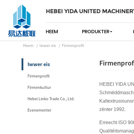
HEBEI YIDA UNITED MACHINER
HEEM
PRODUKTER
Heem
Iwwer eis
Firmenprofil
Firmenprof
Iwwer eis
Firmenprofil
HEBEI YIDA UNI
Firmenkultur
Schmëddmaschin
Hebei Linko Trade Co., Ltd.
Kaltextrusiouns
zënter 1992.
Evenementer
Erreecht ISO 900
Qualitéitsmanag