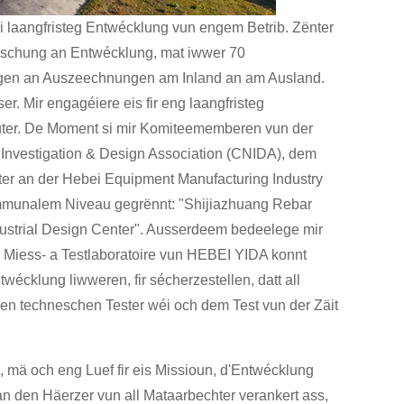
i laangfristeg Entwécklung vun engem Betrib. Zënter
rschung an Entwécklung, mat iwwer 70
rungen an Auszeechnungen am Inland an am Ausland.
r. Mir engagéiere eis fir eng laangfristeg
tuter. De Moment si mir Komiteememberen vun der
 Investigation & Design Association (CNIDA), dem
er an der Hebei Equipment Manufacturing Industry
mmunalem Niveau gegrënnt: "Shijiazhuang Rebar
ustrial Design Center". Ausserdeem bedeelege mir
 Miess- a Testlaboratoire vun HEBEI YIDA konnt
écklung liwweren, fir sécherzestellen, datt all
l den techneschen Tester wéi och dem Test vun der Zäit
 mä och eng Luef fir eis Missioun, d'Entwécklung
an den Häerzer vun all Mataarbechter verankert ass,