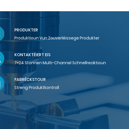
PRODUKTER
Produktioun Vun Zouverléissege Produkter
KONTAKTÉIERT EIS
7×24 Stonnen Multi-Channel Schnellreaktioun
FABRÉCKSTOUR
Streng Produktkontroll