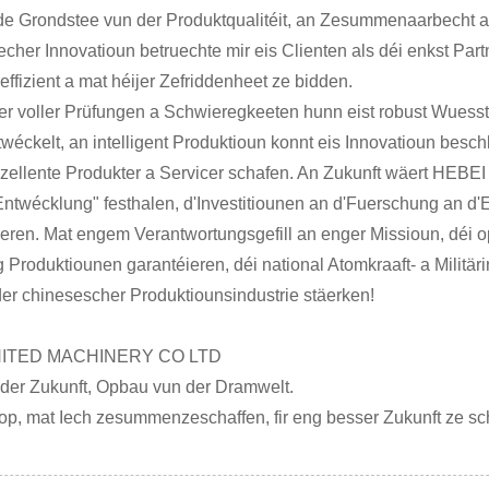
de Grondstee vun der Produktqualitéit, an Zesummenaarbecht as
echer Innovatioun betruechte mir eis Clienten als déi enkst Part
effizient a mat héijer Zefriddenheet ze bidden.
er voller Prüfungen a Schwieregkeeten hunn eist robust Wuesstem
ntwéckelt, an intelligent Produktioun konnt eis Innovatioun bes
xzellente Produkter a Servicer schafen. An Zukunft wäert HEB
Entwécklung" festhalen, d'Investitiounen an d'Fuerschung an d'
ieren. Mat engem Verantwortungsgefill an enger Missioun, déi o
 Produktiounen garantéieren, déi national Atomkraaft- a Militär
der chinesescher Produktiounsindustrie stäerken!
NITED MACHINERY CO LTD
der Zukunft, Opbau vun der Dramwelt.
rop, mat Iech zesummenzeschaffen, fir eng besser Zukunft ze sc