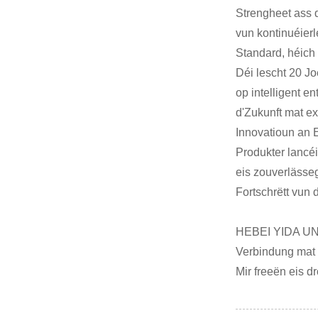
Strengheet ass 
vun kontinuéierl
Standard, héich 
Déi lescht 20 Jo
op intelligent e
d'Zukunft mat e
Innovatioun an 
Produkter lancé
eis zouverlässeg
Fortschrëtt vun 
HEBEI YIDA U
Verbindung mat 
Mir freeën eis d