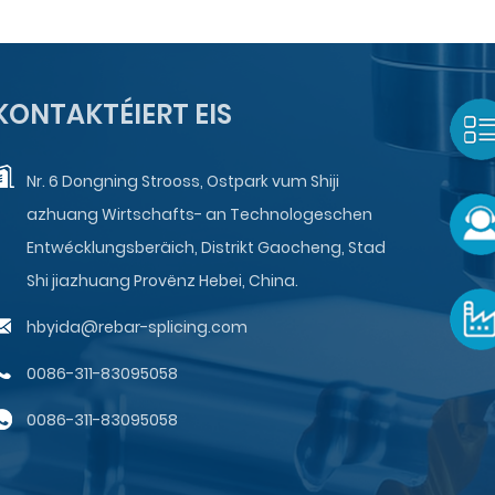
KONTAKTÉIERT EIS
Nr. 6 Dongning Strooss, Ostpark vum Shiji
azhuang Wirtschafts- an Technologeschen
Entwécklungsberäich, Distrikt Gaocheng, Stad
Shi jiazhuang Provënz Hebei, China.
hbyida@rebar-splicing.com
0086-311-83095058
0086-311-83095058