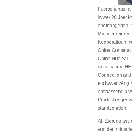
Fuerschungs- a 
iwwer 20 Joer k
onofhängegen in
Mir integréieren
Kooperatioun ma
China Construct
China Nuclear D
Association. HE
Connection and 
eis iwwer zéng 
ëmfaassend a wës
Produkt enger vo
standzehalen.
All Éierung ass
vun der Industri