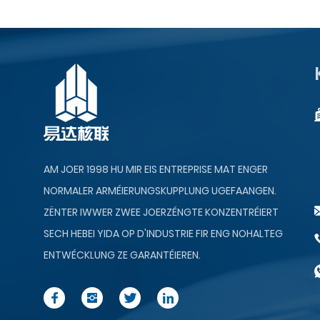
AM JOER 1998 HU MIR EIS ENTREPRISE MAT ENGER
NORMALER ARMÉIERUNGSKUPPLUNG UGEFAANGEN.
ZËNTER IWWER ZWEE JOERZÉNGTE KONZENTRÉIERT
SECH HEBEI YIDA OP D'INDUSTRIE FIR ENG NOHALTEG
ENTWÉCKLUNG ZE GARANTÉIEREN.