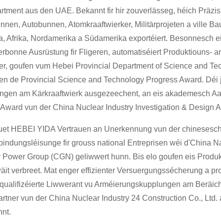
tment aus den UAE. Bekannt fir hir zouverlässeg, héich Präzisio
nnen, Autobunnen, Atomkraaftwierker, Militärprojeten a ville B
a, Afrika, Nordamerika a Südamerika exportéiert. Besonnesch 
bonne Ausrüstung fir Fligeren, automatiséiert Produktiouns- an 
er, goufen vum Hebei Provincial Department of Science and Tech
ten de Provincial Science and Technology Progress Award. Déi 
ngen am Kärkraaftwierk ausgezeechent, an eis akademesch Aar
 Award vun der China Nuclear Industry Investigation & Design
uet HEBEI YIDA Vertrauen an Unerkennung vun der chinesesch
indungsléisunge fir grouss national Entreprisen wéi d'China 
 Power Group (CGN) geliwwert hunn. Bis elo goufen eis Produkte
wäit verbreet. Mat enger effizienter Versuergungssécherung a p
ualifizéierte Liwwerant vu Arméierungskupplungen am Beräich
artner vun der China Nuclear Industry 24 Construction Co., Ltd
nnt.