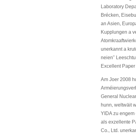
Laboratory Depar
Brécken, Eisebu
an Asien, Europ
Kupplungen a ver
Atomkraaftwierk
unerkannt a kru
neien" Leeschtu
Excellent Paper
Am Joer 2008 h
Arméierungsverb
General Nuclear
hunn, weltwäit 
YIDA zu engem q
als exzellente P
Co., Ltd. unerka