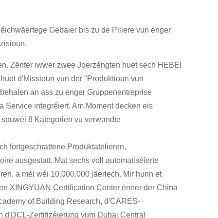
héichwäertege Gebaier bis zu de Piliere vun enger
zisioun.
en. Zënter iwwer zwee Joerzéngten huet sech HEBEI
, huet d'Missioun vun der "Produktioun vun
äibehalen an ass zu enger Gruppenentreprise
a Service integréiert. Am Moment decken eis
 souwéi 8 Kategorien vu verwandte
h fortgeschrattene Produktatelieren,
ire ausgestatt. Mat sechs voll automatiséierte
n, a méi wéi 10.000.000 jäerlech. Mir hunn et
en XINGYUAN Certification Center ënner der China
Academy of Building Research, d'CARES-
n d'DCL-Zertifizéierung vum Dubai Central