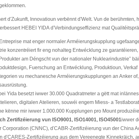
 geklommen.
ert d'Zukunft, Innovatioun verbënnt d'Welt. Vun de berühmten, 
rbessert HEBEI YIDA d'Verbindungseffizienz mat Qualitéitsprä
 Entreprise mat enger normaler Arméierungskupplung ugefaang
rie konzentréiert fir eng nohalteg Entwécklung ze garantéieren
Produkter am Déngscht vun der nationaler Nuklearindustrie" b
oduktdesign, Fuerschung an Entwécklung, Produktioun, Verkaf 
tegorien vu mechanesche Arméierungskupplungen an Anker of,
sausrüstung.
ei Yida besetzt iwwer 30.000 Quadratmeter a gëtt mat inlännesc
lieren, digitalen Atelieren, souwéi engem Miess- a Testlaborato
ne kënne mir iwwer 1.000.000 Kupplungen pro Mount produzéiere
ach Zertifizéierung vun ISO9001, ISO14001, ISO45001
iwwer d
r Corporation (CNNC), d'CABR-Zertifizéierung vun der China 
 an d'CARES-Zertifizéierung aus dem Vereenegte Kinnekräich, a