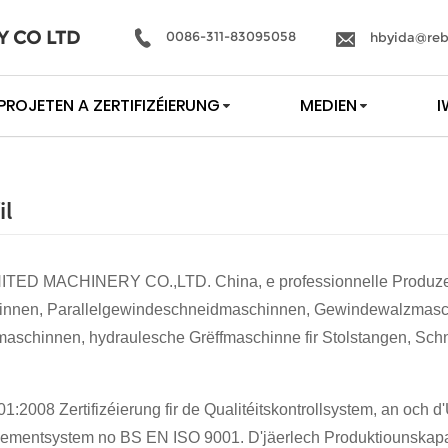
Y CO LTD
0086-311-83095058
hbyida@reb
PROJETEN A ZERTIFIZÉIERUNG
MEDIEN
I
il
TED MACHINERY CO.,LTD. China, e professionnelle Produzen
nen, Parallelgewindeschneidmaschinnen, Gewindewalzmasc
maschinnen, hydraulesche Grëffmaschinne fir Stolstangen, Sch
1:2008 Zertifizéierung fir de Qualitéitskontrollsystem, an och 
ementsystem no BS EN ISO 9001. D'jäerlech Produktiounskapaz