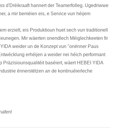
s d'Dréikraaft hannert der Teamerfolleg. Ugedriwwe
ner, a mir beméien eis, e Service vun héijem
 erzielt, eis Produktioun huet sech vun traditionell
chleunegen. Mir wäerten onendlech Méiglechkeeten fir
EI YIDA weider un de Konzept vun "onënner Paus
Entwécklung erhéijen a weider nei héich performant
p Präzisiounsqualitéit baséiert, wäert HEBEI YIDA
industrie ënnerstëtzen an de kontinuéierleche
hafen!