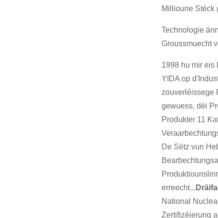
Millioune Stéck
Technologie änn
Groussmuecht ve
1998 hu mir eis
YIDA op d'Indust
zouverléissege 
gewuess, déi Pr
Produkter 11 Ka
Veraarbechtung
De Sëtz vun Heb
Bearbechtungsate
Produktiounslin
erreecht...
Dräif
National Nuclea
Zertifizéierung