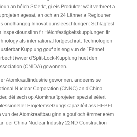
un an héich Stäerkt, gi eis Produkter wäit verbreet a
auprojeten agesat, an och an 24 Länner a Regiounen
eis onofhängeg Innovatiounsleeschtungen: Schlagfest
Inspektiounslinn fir Héichfestigkeitskupplungen fir
nology als international fortgeschratt Technologien
justierbar Kupplung gouf als eng vun de "Fënnef
becht iwwer d'Split-Lock-Kupplung huet den
 Association (CNIDA) gewonnen.
er Atomkraaftindustrie gewonnen, andeems se
National Nuclear Corporation (CNNC) an d'China
r, déi sech op Atomkraaftprojeten spezialiséiert
rofessioneller Projetëmsetzungskapazitéit ass HEBEI
 vun der Atomkraaftbau ginn a gouf och ëmmer erëm
. an der China Nuclear Industry 22ND Construction