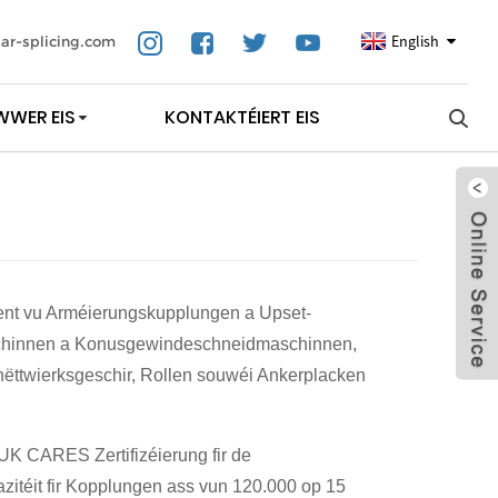
English
ar-splicing.com
WWER EIS
KONTAKTÉIERT EIS
t vu Arméierungskupplungen a Upset-
hinnen a Konusgewindeschneidmaschinnen,
nëttwierksgeschir, Rollen souwéi Ankerplacken
d'UK CARES Zertifizéierung fir de
itéit fir Kopplungen ass vun 120.000 op 15