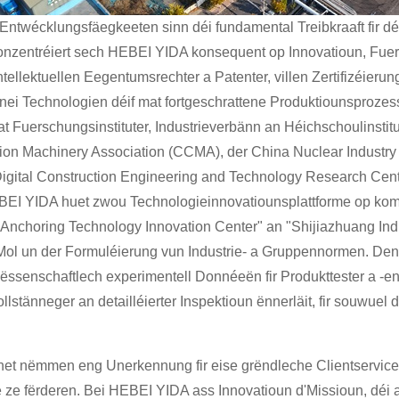
Entwécklungsfäegkeeten sinn déi fundamental Treibkraaft fir dé
onzentréiert sech HEBEI YIDA konsequent op Innovatioun, Fue
tellektuellen Eegentumsrechter a Patenter, villen Zertifizéie
 nei Technologien déif mat fortgeschrattene Produktiounsprozesse
t Fuerschungsinstituter, Industrieverbänn an Héichschoulinsti
ion Machinery Association (CCMA), der China Nuclear Industry
igital Construction Engineering and Technology Research Cent
BEI YIDA huet zwou Technologieinnovatiounsplattforme op ko
Anchoring Technology Innovation Center" an "Shijiazhuang Ind
Mol un der Formuléierung vun Industrie- a Gruppennormen. Den
senschaftlech experimentell Donnéeën fir Produkttester a -entw
llstänneger an detailléierter Inspektioun ënnerläit, fir souwue
 net nëmmen eng Unerkennung fir eise grëndleche Clientservice,
e ze fërderen. Bei HEBEI YIDA ass Innovatioun d'Missioun, déi 