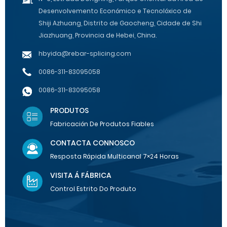
Desenvolvemento Económico e Tecnolóxico de
Shiji Azhuang, Distrito de Gaocheng, Cidade de Shi
Jiazhuang, Provincia de Hebei, China.
hbyida@rebar-splicing.com
0086-311-83095058
0086-311-83095058
PRODUTOS
Fabricación De Produtos Fiables
CONTACTA CONNOSCO
Resposta Rápida Multicanal 7×24 Horas
VISITA Á FÁBRICA
Control Estrito Do Produto