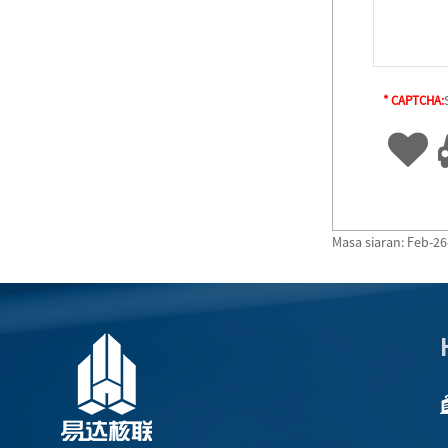
* CAPTCHA:
Masa siaran: Feb-2