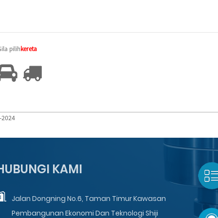
Sila pilih
kereta
6-2024
HUBUNGI KAMI
Jalan Dongning No.6, Taman Timur Kawasan
Pembangunan Ekonomi Dan Teknologi Shiji