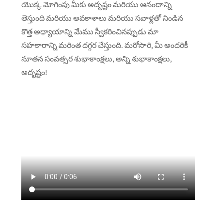
యొక్క మోగింపు మీకు అదృష్టం మరియు ఆనందాన్ని
తెస్తుంది మరియు అవకాశాలు మరియు సవాళ్లతో నిండిన
కొత్త అధ్యాయాన్ని మేము స్వీకరించినప్పుడు మా
సహకారాన్ని మరింత దగ్గర చేస్తుంది. మరోసారి, మీ అందరికీ
నూతన సంవత్సర శుభాకాంక్షలు, అన్ని శుభాకాంక్షలు,
అదృష్టం!