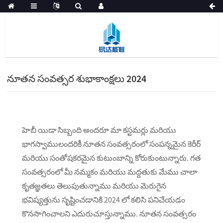
నూతన సంవత్సర శుభాకాంక్షలు 2024
హెబీ యిడా సిబ్బంది అందరూ మా కస్టమర్లు మరియు
భాగస్వాములందరికీ నూతన సంవత్సరంలో సంపన్నమైన కెరీర్
మరియు సంతోషకరమైన కుటుంబాన్ని కోరుకుంటున్నారు. గత
సంవత్సరంలో మీ నమ్మకం మరియు మద్దతుకు మేము చాలా
కృతజ్ఞతలు తెలుపుతున్నాము మరియు మెరుగైన
భవిష్యత్తును సృష్టించడానికి 2024 లో కలిసి పనిచేయడం
కొనసాగించాలని ఎదురుచూస్తున్నాము. నూతన సంవత్సరం