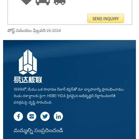
పోస్ట్ సమయం: ఫిబ్రవరి-26-2024
1998లో, మేము ఒక సాధారణ రీబార్ కప్లర్‌తో మా వ్యాపారాన్ని ప్రారంభించాము.
రెండు దశాబ్దాలకు పైగా, HEBEI YIDA స్థిరమైన అభివృద్ధిని నిర్ధారించడానికి
పరిశ్రమపై దృష్టి సారించింది.
మమ్మల్ని సంప్రదించండి