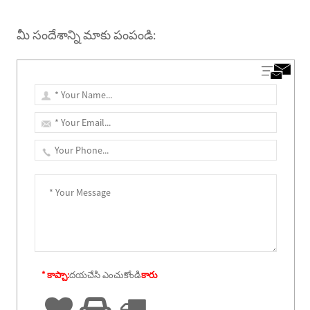
మీ సందేశాన్ని మాకు పంపండి:
* కాప్చా:
దయచేసి ఎంచుకోండి
కారు