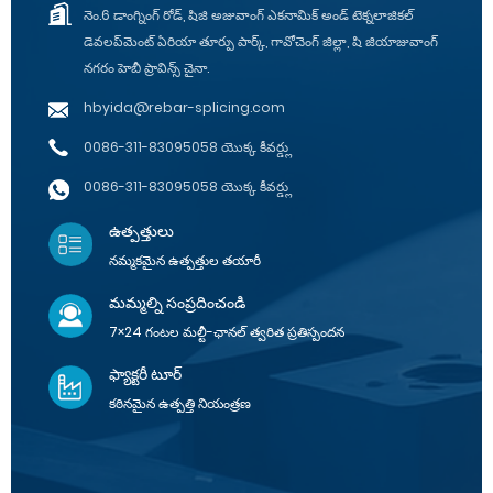
నెం.6 డాంగ్నింగ్ రోడ్, షిజి అజువాంగ్ ఎకనామిక్ అండ్ టెక్నలాజికల్
డెవలప్‌మెంట్ ఏరియా తూర్పు పార్క్, గావోచెంగ్ జిల్లా, షి జియాజువాంగ్
నగరం హెబీ ప్రావిన్స్ చైనా.
hbyida@rebar-splicing.com
0086-311-83095058 యొక్క కీవర్డ్లు
0086-311-83095058 యొక్క కీవర్డ్లు
ఉత్పత్తులు
నమ్మకమైన ఉత్పత్తుల తయారీ
మమ్మల్ని సంప్రదించండి
7×24 గంటల మల్టీ-ఛానల్ త్వరిత ప్రతిస్పందన
ఫ్యాక్టరీ టూర్
కఠినమైన ఉత్పత్తి నియంత్రణ