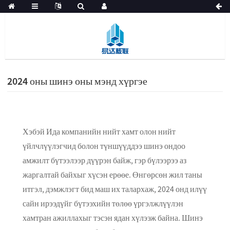
2024 оны шинэ оны мэнд хүргэе
Хэбэй Ида компанийн нийт хамт олон нийт
үйлчлүүлэгчид болон түншүүддээ шинэ ондоо
амжилт бүтээлээр дүүрэн байж, гэр бүлээрээ аз
жаргалтай байхыг хүсэн ерөөе. Өнгөрсөн жил таны
итгэл, дэмжлэгт бид маш их талархаж, 2024 онд илүү
сайн ирээдүйг бүтээхийн төлөө үргэлжлүүлэн
хамтран ажиллахыг тэсэн ядан хүлээж байна. Шинэ