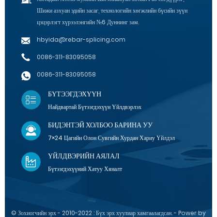
Шижи азхуан эдийн засаг, технологийн хөгжлийн бүсийн зүүн
цэцэрлэгт хүрээлэнгийн №6 Дуннинг зам.
hbyida@rebar-splicing.com
0086-311-83095058
0086-311-83095058
БҮТЭЭГДЭХҮҮН
Найдвартай Бүтээгдэхүүн Үйлдвэрлэх
БИДЭНТЭЙ ХОЛБОО БАРИНА УУ
7×24 Цагийн Олон Сувгийн Хурдан Хариу Үйлдэл
ҮЙЛДВЭРИЙН АЯЛАЛ
Бүтээгдэхүүний Хатуу Хяналт
© Зохиогчийн эрх - 2010-2022 : Бүх эрх хуулиар хамгаалагдсан. - Power by