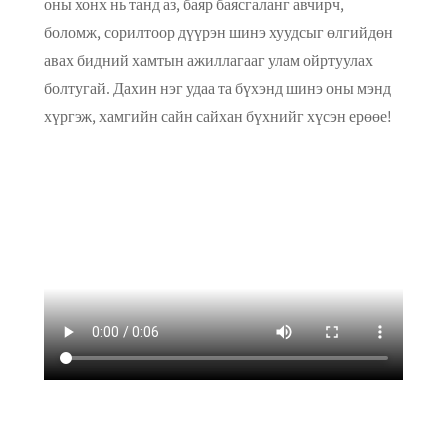
оны хонх нь танд аз, баяр баясгаланг авчирч,
боломж, сорилтоор дүүрэн шинэ хуудсыг өлгийдөн
авах бидний хамтын ажиллагааг улам ойртуулах
болтугай. Дахин нэг удаа та бүхэнд шинэ оны мэнд
хүргэж, хамгийн сайн сайхан бүхнийг хүсэн ерөөе!