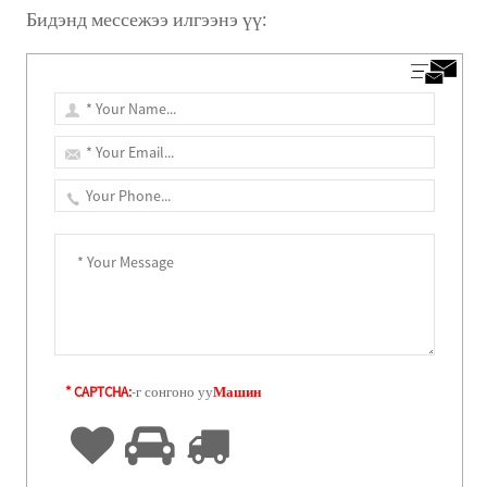
Бидэнд мессежээ илгээнэ үү:
* CAPTCHA:
-г сонгоно уу
Машин