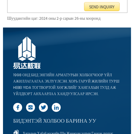
Шуудангийн цаг: 2024 оны 2-р сарын 26-ны хооронд
1998 ОНД БИД ЭНГИЙН АРМАТУРЫН ХОЛБОГЧООР ҮЙЛ
АЖИЛЛАГААГАА ЭХЛҮҮЛСЭН. ХОРЬ ГАРУЙ ЖИЛИЙН ТУРШ
HEBEI YIDA ТОГТВОРТОЙ ХӨГЖЛИЙГ ХАНГАХЫН ТУЛД АЖ
ҮЙЛДВЭРТ АНХААРЛАА ХАНДУУЛСААР ИРСЭН.
БИДЭНТЭЙ ХОЛБОО БАРИНА УУ
Хятадын Хэбэй мужийн Ши Жиажуан хотын Гаочэн дүүрэг,