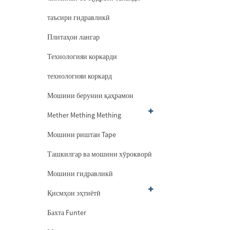
таъсири гидравликӣ
Плитаҳои лангар
Технологияи коркарди
технологияи коркард
Мошини берунии қаҳрамон
Mether Mething Mething
Мошини риштаи Tape
Ташкилгар ва мошини хӯрокворӣ
Мошини гидравликӣ
Қисмҳои эҳтиётӣ
Бахта Funter