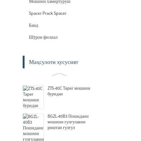
Мошини хамиртуруш
Spacer Prack Spacer
Банд
Шӯрои филиал
Маҳсулоти хусусият
ZTS-40C Taper мошини
буридан
BGZL-40B3 Пошидани
мошини ғулғулавии
риштаи ғулғул