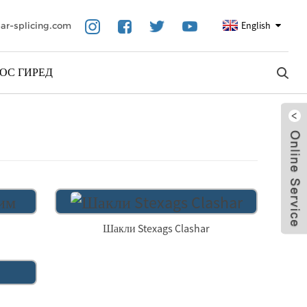
English
ar-splicing.com
ОС ГИРЕД
Шакли Stexags Clashar