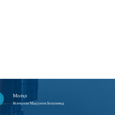
Молҳо
Истеҳсоли Маҳсулоти Боэътимод