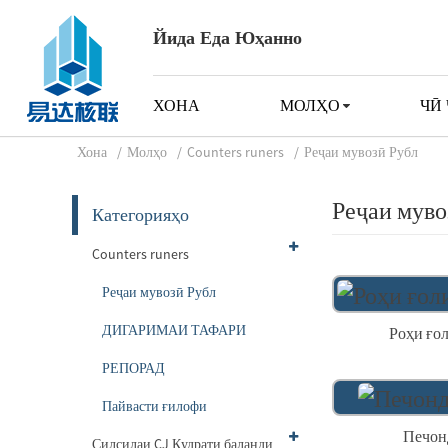
Йида Еда Юҳанно
ХОНА
МОЛҲО
ЧӢ
Хона
Молҳо
Counters runers
Реҷаи мувозӣ Рубл
Реҷаи муво
Категорияҳо
Counters runers
Реҷаи мувозӣ Рубл
ДИГАРИМАИ ТАФАРИ
Роҳи ғол
РЕПОРАД
Пайвасти ғилофи
Печон
Силсилаи CJ Қудрати баланди