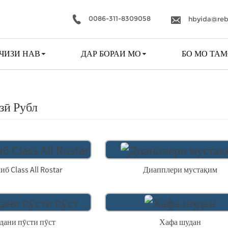
0086-311-8309058
hbyida@reb
 ЧИЗИ НАВ
ДАР БОРАИ МО
БО МО ТАМ
зӣ Рубл
иб Class All Rostar
Диапплери мустақим
дани пӯсти пӯст
Хафа шудан