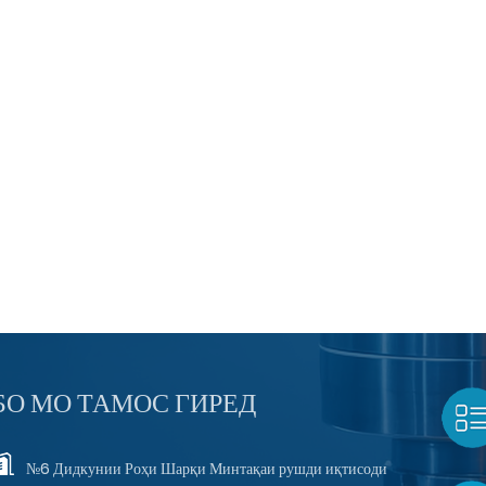
БО МО ТАМОС ГИРЕД
№6 Дидкунии Роҳи Шарқи Минтақаи рушди иқтисоди