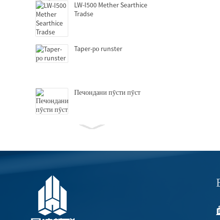
LW-I500 Mether Searthice
Tradse
Taper-ро runster
Печондани пӯсти пӯст
Гидротехник grpricic
GD-150 мошини худкор