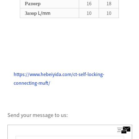
Размер
16
18
20
З
азор
L/mm
10
10
10
https://www.hebeiyida.com/ct-self-locking-
connecting-muft/
Send your message to us: