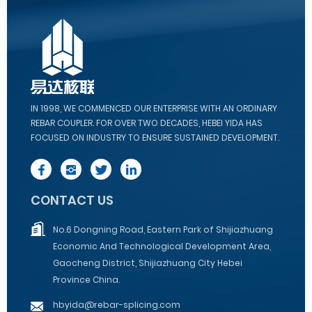
IN 1998, WE COMMENCED OUR ENTERPRISE WITH AN ORDINARY
REBAR COUPLER. FOR OVER TWO DECADES, HEBEI YIDA HAS
FOCUSED ON INDUSTRY TO ENSURE SUSTAINED DEVELOPMENT.
CONTACT US
No.6 Dongning Road, Eastern Park of Shijiazhuang
Economic And Technological Development Area,
Gaocheng District, Shijiazhuang City Hebei
Province China.
hbyida@rebar-splicing.com