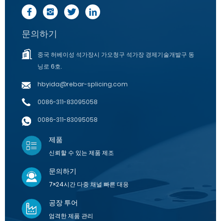
문의하기
중국 허베이성 석가장시 가오청구 석가장 경제기술개발구 동
닝로 6호.
hbyida@rebar-splicing.com
0086-311-83095058
0086-311-83095058
제품
신뢰할 수 있는 제품 제조
문의하기
7×24시간 다중 채널 빠른 대응
공장 투어
엄격한 제품 관리