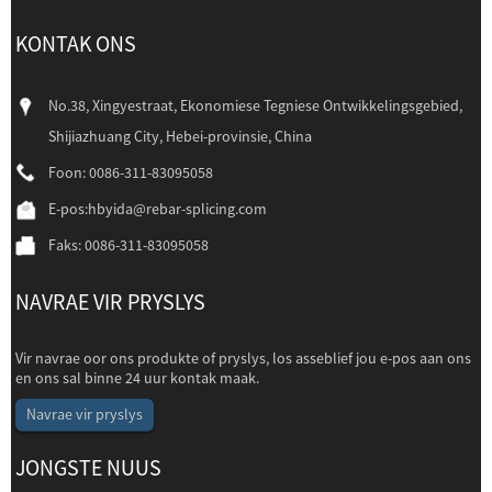
KONTAK ONS
No.38, Xingyestraat, Ekonomiese Tegniese Ontwikkelingsgebied,
Shijiazhuang City, Hebei-provinsie, China
Foon: 0086-311-83095058
E-pos:
hbyida@rebar-splicing.com
Faks: 0086-311-83095058
NAVRAE VIR PRYSLYS
Vir navrae oor ons produkte of pryslys, los asseblief jou e-pos aan ons
en ons sal binne 24 uur kontak maak.
Navrae vir pryslys
JONGSTE NUUS