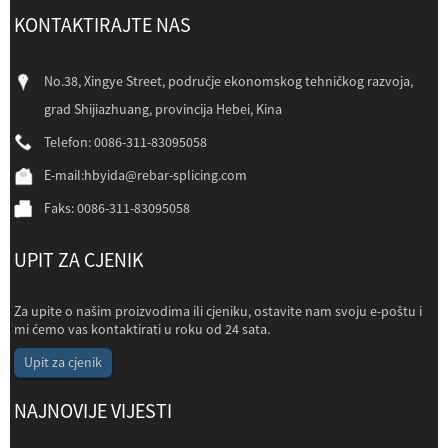
KONTAKTIRAJTE NAS
No.38, Xingye Street, područje ekonomskog tehničkog razvoja,
grad Shijiazhuang, provincija Hebei, Kina
Telefon: 0086-311-83095058
E-mail:
hbyida@rebar-splicing.com
Faks: 0086-311-83095058
UPIT ZA CJENIK
Za upite o našim proizvodima ili cjeniku, ostavite nam svoju e-poštu i
mi ćemo vas kontaktirati u roku od 24 sata.
Upit za cjenik
NAJNOVIJE VIJESTI