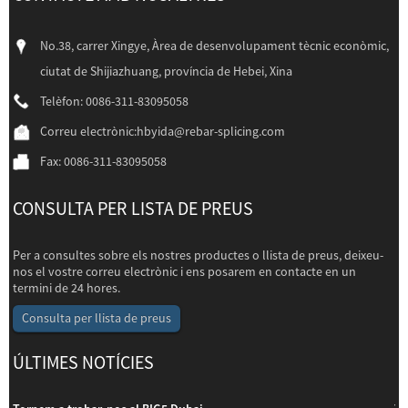
No.38, carrer Xingye, Àrea de desenvolupament tècnic econòmic,
ciutat de Shijiazhuang, província de Hebei, Xina
Telèfon: 0086-311-83095058
Correu electrònic:
hbyida@rebar-splicing.com
Fax: 0086-311-83095058
CONSULTA PER LISTA DE PREUS
Per a consultes sobre els nostres productes o llista de preus, deixeu-
nos el vostre correu electrònic i ens posarem en contacte en un
termini de 24 hores.
Consulta per llista de preus
ÚLTIMES NOTÍCIES