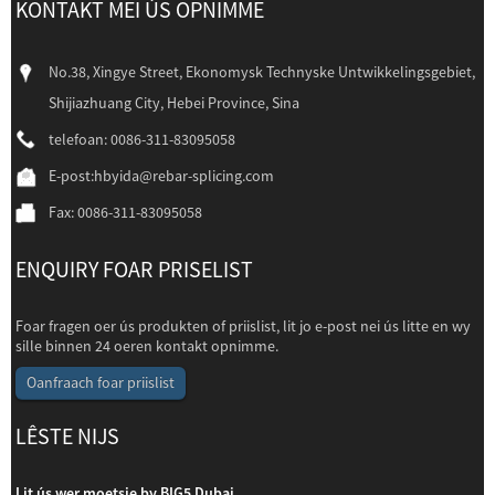
KONTAKT MEI ÚS OPNIMME
No.38, Xingye Street, Ekonomysk Technyske Untwikkelingsgebiet,
Shijiazhuang City, Hebei Province, Sina
telefoan: 0086-311-83095058
E-post:
hbyida@rebar-splicing.com
Fax: 0086-311-83095058
ENQUIRY FOAR PRISELIST
Foar fragen oer ús produkten of priislist, lit jo e-post nei ús litte en wy
sille binnen 24 oeren kontakt opnimme.
Oanfraach foar priislist
LÊSTE NIJS
Lit ús wer moetsje by BIG5 Dubai
Li