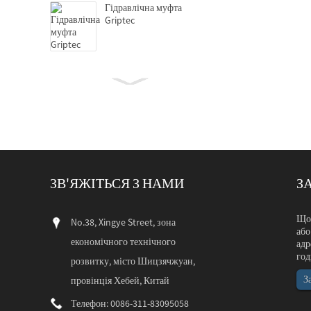
Гідравлічна муфта
Griptec
GD-150 Автоматична
осадно-ковальна машина
ЗВ'ЯЖІТЬСЯ З НАМИ
З
GL-12 Автоматичний
органайзер і подача
арматурного матеріалу...
Давайте знову зу
Щоб
No.38, Xingye Street, зона
Шановні друзі, в
або
економічного технічного
компанії.Ми збира
адр
року, і цим щиро
год
розвитку, місто Шицзячжуан,
Анкерна пластина з
наш стенд....
З
провінція Хебей, Китай
паралельною різьбою
Телефон: 0086-311-83095058