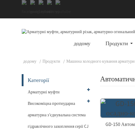
додому
Продукти
додому
Продукти
Машина холодного кування арматури
Автоматич
Категорії
Арматурні муфти
Високоміцна протиударна
арматурна з’єднувальна система
GD-150 Автом
гідравлічного захоплення серії CJ