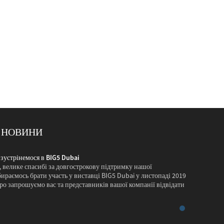
 НОВИНИ
 зустрінемося в BIG5 Dubai
Давайте зно
 велике спасибі за довгострокову підтримку нашої
Шановні дру
ираємось брати участь у виставці BIG5 Dubai у листопаді 2019
компанії.Ми
ро запрошуємо вас та представників вашої компанії відвідати
року, і цим
наш стенд...