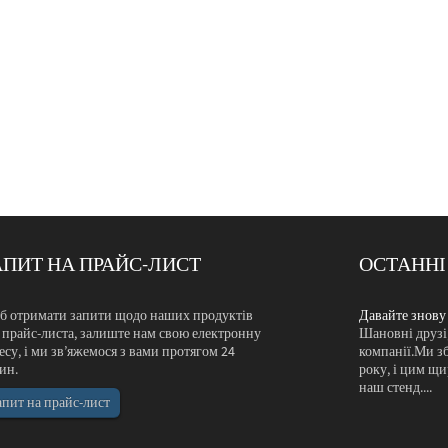
АПИТ НА ПРАЙС-ЛИСТ
ОСТАННІ
стрінемося в BIG5 Dubai
 отримати запити щодо наших продуктів
Давайте знову
елике спасибі за довгострокову підтримку нашої
 прайс-листа, залиште нам свою електронну
Шановні друзі,
ємось брати участь у виставці BIG5 Dubai у листопаді 2019
есу, і ми зв’яжемося з вами протягом 24
компанії.Ми зб
 запрошуємо вас та представників вашої компанії відвідати
ин.
року, і цим щи
наш стенд....
апит на прайс-лист