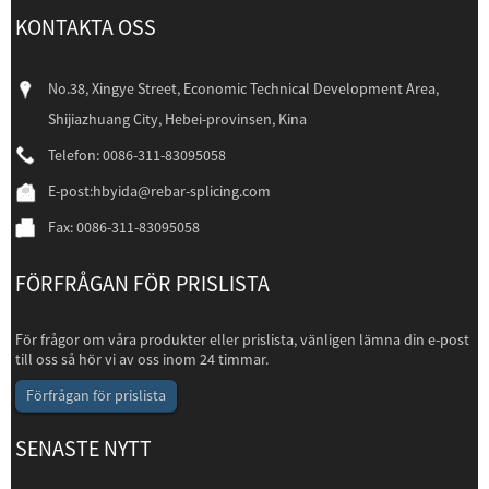
KONTAKTA OSS
No.38, Xingye Street, Economic Technical Development Area,
Shijiazhuang City, Hebei-provinsen, Kina
Telefon: 0086-311-83095058
E-post:
hbyida@rebar-splicing.com
Fax: 0086-311-83095058
FÖRFRÅGAN FÖR PRISLISTA
För frågor om våra produkter eller prislista, vänligen lämna din e-post
till oss så hör vi av oss inom 24 timmar.
Förfrågan för prislista
SENASTE NYTT