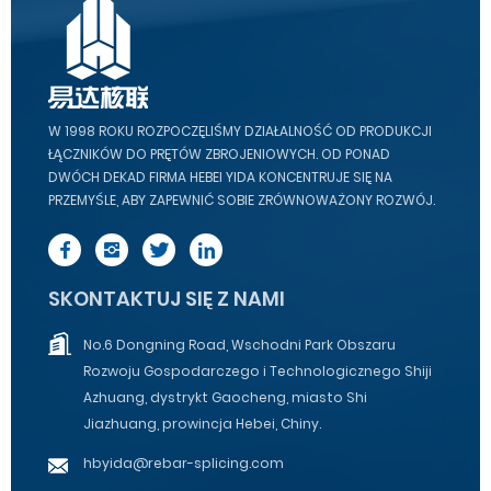
W 1998 ROKU ROZPOCZĘLIŚMY DZIAŁALNOŚĆ OD PRODUKCJI
ŁĄCZNIKÓW DO PRĘTÓW ZBROJENIOWYCH. OD PONAD
DWÓCH DEKAD FIRMA HEBEI YIDA KONCENTRUJE SIĘ NA
PRZEMYŚLE, ABY ZAPEWNIĆ SOBIE ZRÓWNOWAŻONY ROZWÓJ.
SKONTAKTUJ SIĘ Z NAMI
No.6 Dongning Road, Wschodni Park Obszaru
Rozwoju Gospodarczego i Technologicznego Shiji
Azhuang, dystrykt Gaocheng, miasto Shi
Jiazhuang, prowincja Hebei, Chiny.
hbyida@rebar-splicing.com