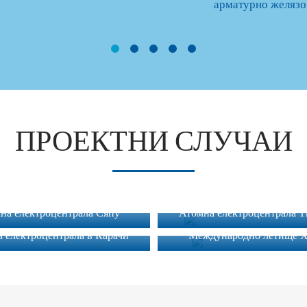
арматурно желязо
ПРОЕКТНИ СЛУЧАИ
на електроцентрала Сяпу
Атомна електроцентрала 
 електроцентрала в Карачи
Международно летище 