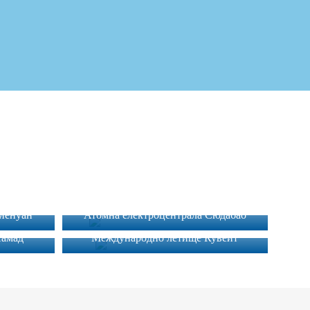
Тиенуан
Атомна електроцентрала Сюдабао
Хамад
Международно летище Кувейт