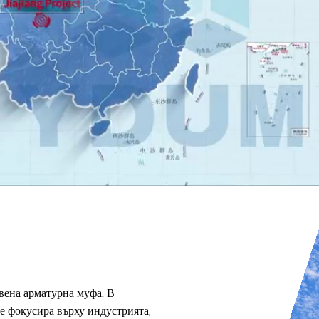
вена арматурна муфа. В
се фокусира върху индустрията,