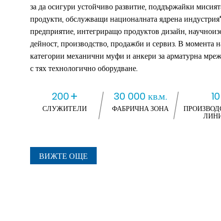
за да осигури устойчиво развитие, поддържайки мисия
продукти, обслужващи националната ядрена индустрия“
предприятие, интегриращо продуктов дизайн, научноиз
дейност, производство, продажби и сервиз. В момента 
категории механични муфи и анкери за арматурна мрежа
с тях технологично оборудване.
+
200
30 000 кв.м.
10
СЛУЖИТЕЛИ
ФАБРИЧНА ЗОНА
ПРОИЗВОД
ЛИН
ВИЖТЕ ОЩЕ