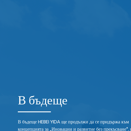
В бъдеще
В бъдеще HEBEI YIDA ще продължи да се придържа към
концепцията за „Иновации и развитие без прекъсване“,