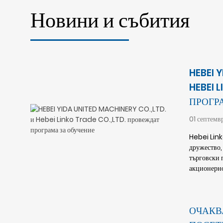
Новини и събития
HEBEI 
HEBEI 
ПРОГР
01 септемв
Hebei Link
дружество,
търговски 
акционерно
ОЧАКВ