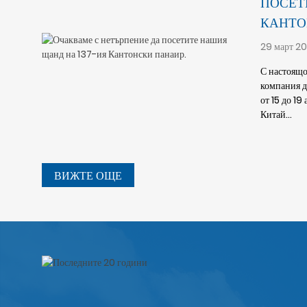
ПОСЕТ
КАНТО
29 март 20
С настоящо
компания д
от 15 до 1
Китай...
ВИЖТЕ ОЩЕ