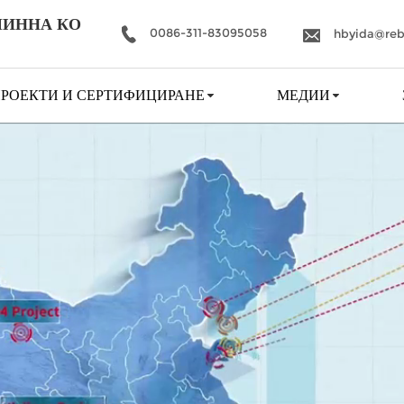
ШИННА КО
0086-311-83095058
hbyida@reb
РОЕКТИ И СЕРТИФИЦИРАНЕ
МЕДИИ