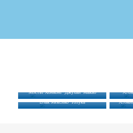
Мостът Хонконг-Джухай-Макао
Атом
Влак Мексико-Толука
Атомна