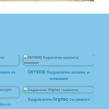
оване на
GKY1000 Хидравлична машина за
YD
захващане
Хидравличен Griptec съединител
тел за