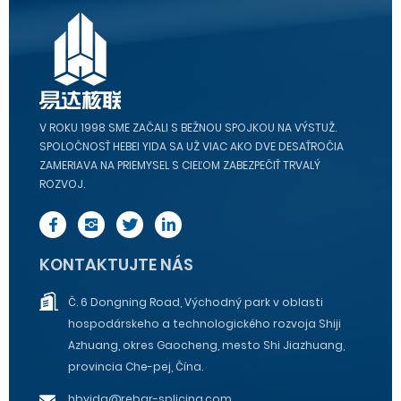
V ROKU 1998 SME ZAČALI S BEŽNOU SPOJKOU NA VÝSTUŽ.
SPOLOČNOSŤ HEBEI YIDA SA UŽ VIAC AKO DVE DESAŤROČIA
ZAMERIAVA NA PRIEMYSEL S CIEĽOM ZABEZPEČIŤ TRVALÝ
ROZVOJ.
KONTAKTUJTE NÁS
Č. 6 Dongning Road, Východný park v oblasti
hospodárskeho a technologického rozvoja Shiji
Azhuang, okres Gaocheng, mesto Shi Jiazhuang,
provincia Che-pej, Čína.
hbyida@rebar-splicing.com