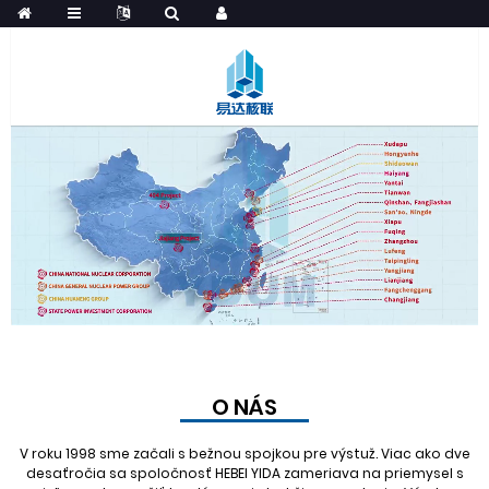
O NÁS
V roku 1998 sme začali s bežnou spojkou pre výstuž. Viac ako dve
desaťročia sa spoločnosť HEBEI YIDA zameriava na priemysel s