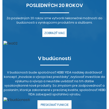
POSLEDNÝCH 20 ROKOV
Za posledných 20 rokov sme vytvorili nekonečné možnosti do
budúcnosti s vynikajúcimi produktmi a službami.
ZOBRAZIŤ VIAC
V budúcnosti
V budúcnosti bude spoločnosť HEBEI YIDA naďalej dodržiavať
koncept „Inovácie a vývoja bez prestávky“, zvyšovať investície do
výskumu a vývoja a neustále uvádzať na trh ďalšie
vysokovýkonné nové produkty. So zmyslom pre zodpovednosť a
poslaním, ktoré je zakorenené v precíznej kvalite, spoločnosť HEBEI
YIDA zabezpečí spoľahlivú výrobu.
PRESKÚMAŤ FUNKCIE