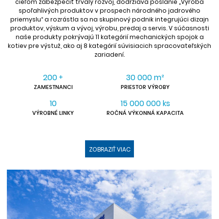
cieľom zabezpečiť trvalý rozvoj, dodržiava poslanie „Výroba
spoľahlivých produktov v prospech národného jadrového
priemyslu“ a rozrástla sa na skupinový podnik integrujúci dizajn
produktov, výskum a vývoj, výrobu, predaj a servis. V súčasnosti
naše produkty pokrývajú 11 kategórií mechanických spojok a
kotiev pre výstuž, ako aj 8 kategórií súvisiacich spracovateľských
zariadení.
200
30 000 m²
+
ZAMESTNANCI
PRIESTOR VÝROBY
10
15 000 000 ks
VÝROBNÉ LINKY
ROČNÁ VÝKONNÁ KAPACITA
ZOBRAZIŤ VIAC