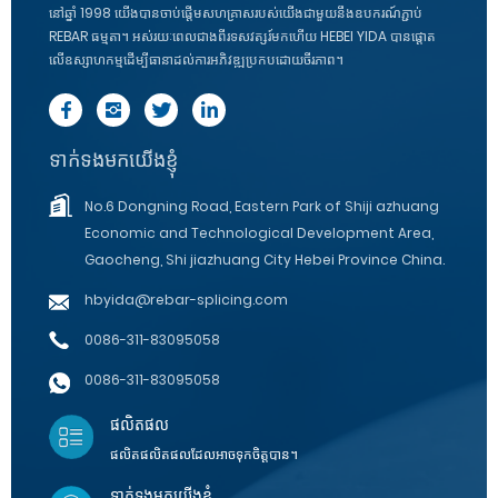
នៅឆ្នាំ 1998 យើងបានចាប់ផ្តើមសហគ្រាសរបស់យើងជាមួយនឹងឧបករណ៍ភ្ជាប់
REBAR ធម្មតា។ អស់​រយៈពេល​ជាង​ពីរ​ទសវត្សរ៍​មក​ហើយ HEBEI YIDA បាន​ផ្តោត​
លើ​ឧស្សាហកម្ម​ដើម្បី​ធានា​ដល់​ការ​អភិវឌ្ឍ​ប្រកបដោយ​ចីរភាព។
ទាក់ទងមកយើងខ្ញុំ
No.6 Dongning Road, Eastern Park of Shiji azhuang
Economic and Technological Development Area,
Gaocheng, Shi jiazhuang City Hebei Province China.
hbyida@rebar-splicing.com
0086-311-83095058
0086-311-83095058
ផលិតផល
ផលិតផលិតផលដែលអាចទុកចិត្តបាន។
ទាក់ទងមកយើងខ្ញុំ