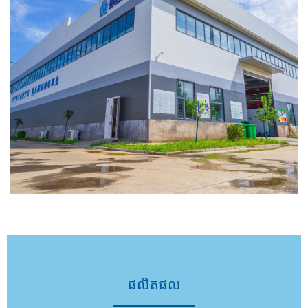
ផលិតផល