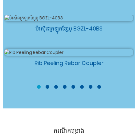
ម៉ាស៊ីនក្រឡុកខ្សែបូ BGZL-40B3
Rib Peeling Rebar Coupler
ករណីគម្រោង