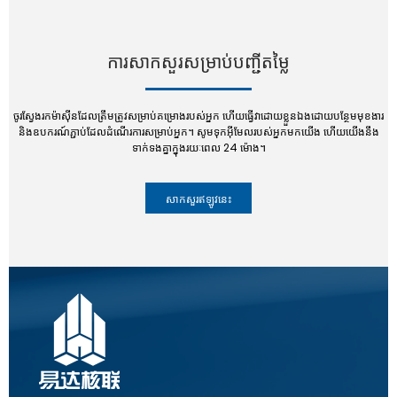
ការសាកសួរសម្រាប់បញ្ជីតម្លៃ
ចូរស្វែងរកម៉ាស៊ីនដែលត្រឹមត្រូវសម្រាប់គម្រោងរបស់អ្នក ហើយធ្វើវាដោយខ្លួនឯងដោយបន្ថែមមុខងារ
និងឧបករណ៍ភ្ជាប់ដែលដំណើរការសម្រាប់អ្នក។ សូមទុកអ៊ីមែលរបស់អ្នកមកយើង ហើយយើងនឹង
ទាក់ទងគ្នាក្នុងរយៈពេល 24 ម៉ោង។
សាកសួរឥឡូវនេះ