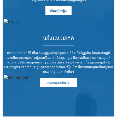
មើលច្រើនទៀត
នៅពេលអនាគត
នៅពេលអនាគត ហឺប៉ី យីដា នឹងបន្តប្រកាន់ខ្ជាប់នូវគោលគំនិត "ការច្នៃប្រឌិត និងការអភិវឌ្ឍន៍
ដោយមិនឈប់សម្រាក" បង្កើនការវិនិយោគលើការស្រាវជ្រាវ និងការអភិវឌ្ឍន៍ បន្តការចេញលក់
ផលិតផលថ្មីដែលមានប្រសិទ្ធភាពខ្ពស់បន្ថែមទៀត។ ជាមួយនឹងអារម្មណ៍នៃទំនួលខុសត្រូវ និង
បេសកកម្មដែលបានចាក់ឫសក្នុងគុណភាពច្បាស់លាស់ ហឺប៉ី យីដា នឹងធានាបាននូវផលិតកម្មដែល
អាចទុកចិត្តបានរបស់យើង។
រុករកលក្ខណៈពិសេស