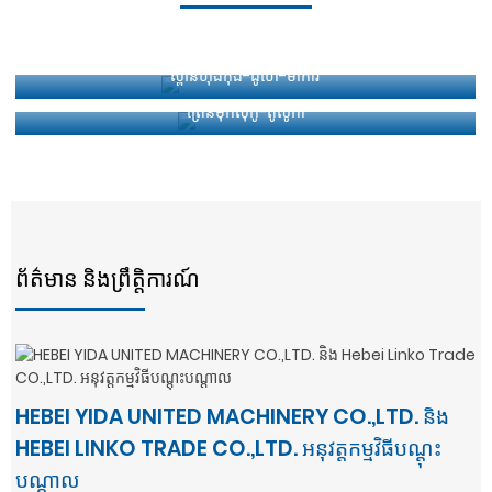
ស្ពានហុងកុង-ជូហៃ-ម៉ាកាវ
ត្រេនម៉ិកស៊ីកូ-តូលូកា
ព័ត៌មាន និងព្រឹត្តិការណ៍
HEBEI YIDA UNITED MACHINERY CO.,LTD. និង
HEBEI LINKO TRADE CO.,LTD. អនុវត្តកម្មវិធីបណ្តុះ
បណ្តាល