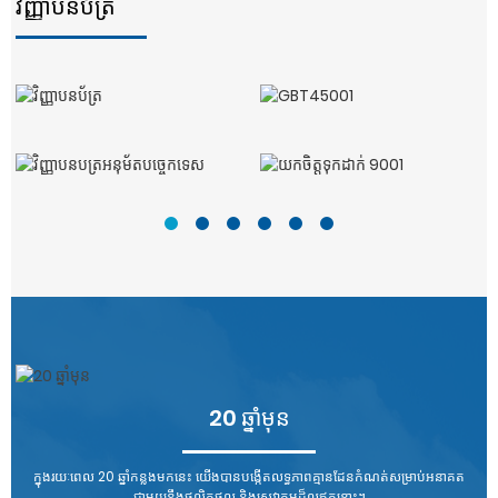
វិញ្ញាបនប័ត្រ
20 ឆ្នាំមុន
ក្នុងរយៈពេល 20 ឆ្នាំកន្លងមកនេះ យើងបានបង្កើតលទ្ធភាពគ្មានដែនកំណត់សម្រាប់អនាគត
ជាមួយនឹងផលិតផល និងសេវាកម្មដ៏ល្អឥតខ្ចោះ។