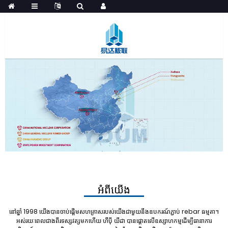
អំពីយើង
នៅឆ្នាំ 1998 យើងបានចាប់ផ្តើមសហគ្រាសរបស់យើងជាមួយនឹងឧបករណ៍ភ្ជាប់ rebar ធម្មតា។
អស់រយៈពេលជាងពីរទស្សវត្សមកហើយ ហឺប៉ី យីដា បានផ្តោតលើឧស្សាហកម្មដើម្បីធានាការ