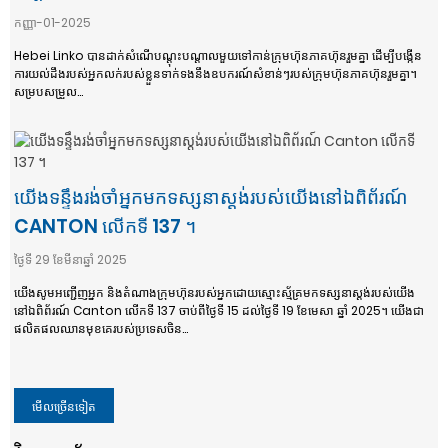
កញ្ញា-01-2025
Hebei Linko បានដាក់សំណើបណ្ដុះបណ្ដាលមួយទៅកាន់ក្រុមហ៊ុនភាគហ៊ុនរួមគ្នា ដើម្បីបង្កើន
ការយល់ដឹងរបស់អ្នកលក់របស់ខ្លួនទាក់ទងនឹងឧបករណ៍សំខាន់ៗរបស់ក្រុមហ៊ុនភាគហ៊ុនរួមគ្នា។
សម្របសម្រួល...
យើងទន្ទឹងរង់ចាំអ្នកមកទស្សនាស្តង់របស់យើងនៅឯពិព័រណ៍
CANTON លើកទី 137 ។
ថ្ងៃទី 29 ខែមីនាឆ្នាំ 2025
យើងសូមអញ្ជើញអ្នក និងតំណាងក្រុមហ៊ុនរបស់អ្នកដោយស្មោះស្ម័គ្រមកទស្សនាស្តង់របស់យើង
នៅឯពិព័រណ៍ Canton លើកទី 137 ចាប់ពីថ្ងៃទី 15 ដល់ថ្ងៃទី 19 ខែមេសា ឆ្នាំ 2025។ យើងជា
ផលិតផលឈានមុខគេរបស់ប្រទេសចិន...
មើលច្រើនទៀត