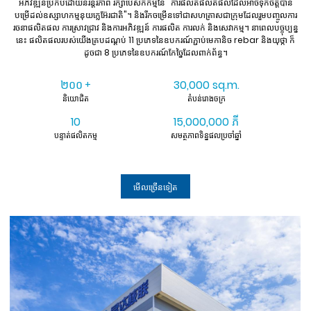
អភិវឌ្ឍន៍ប្រកបដោយនិរន្តរភាព រក្សាបេសកកម្មនៃ "ការផលិតផលិតផលដែលអាចទុកចិត្តបាន
បម្រើដល់ឧស្សាហកម្មនុយក្លេអ៊ែរជាតិ"។ និងរីកចម្រើនទៅជាសហគ្រាសជាក្រុមដែលរួមបញ្ចូលការ
រចនាផលិតផល ការស្រាវជ្រាវ និងការអភិវឌ្ឍន៍ ការផលិត ការលក់ និងសេវាកម្ម។ នាពេលបច្ចុប្បន្ន
នេះ ផលិតផលរបស់យើងគ្របដណ្តប់ 11 ប្រភេទនៃឧបករណ៍ភ្ជាប់មេកានិច rebar និងយុថ្កា ក៏
ដូចជា 8 ប្រភេទនៃឧបករណ៍កែច្នៃដែលពាក់ព័ន្ធ។
២០០
30,000 sq.m.
+
និយោជិត
តំបន់រោងចក្រ
10
15,000,000 ភី
បន្ទាត់ផលិតកម្ម
សមត្ថភាពទិន្នផលប្រចាំឆ្នាំ
មើលច្រើនទៀត