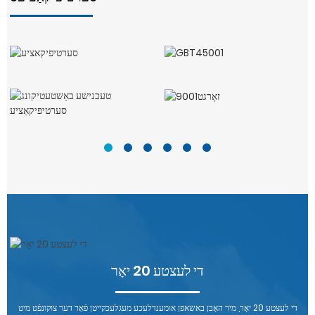
די לעצטע 20 יאָר
די לעצטע 20 יאָר, מיר האָבן באשאפן אומענדלעכע מעגלעכקייטן פֿאַר דער צוקונפֿט מיט