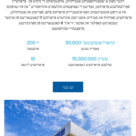
זיכער מאַכן אַ שטאַנדהאַפֿטיקע אַנטוויקלונג, אויפֿגעהאַלטן די מיסיע פֿון "פּראָדוצירן
פֿאַרלעסלעכע פּראָדוקטן, באַדינען די נאַציאָנאַלע נוקלעאַרע אינדוסטריע." און איז געוואַקסן
אין אַ גרופּע אונטערנעמונג וואָס אינטעגרירט פּראָדוקט פּלאַן, פֿאָרשונג און אַנטוויקלונג,
פּראָדוקציע, פֿאַרקויף און סערוויס. איצט דעקן אונדזערע פּראָדוקטן 11 קאַטעגאָריעס פֿון אַרמער
מעכאַנישע קאַפּלער און אַנקער, ווי אויך 8 קאַטעגאָריעס פֿון פֿאַרבונדענע
פּראָצעסיר-עקוויפּמענט.
30,000 קוואַדראַטמעטער
200
+
פאַבריק געגנט
אַרבעטער
15,000,000 שטיק
10
יערלעכע פּראָדוקציע קאַפּאַציטעט
פּראָדוקציע ליניעס
זען מער