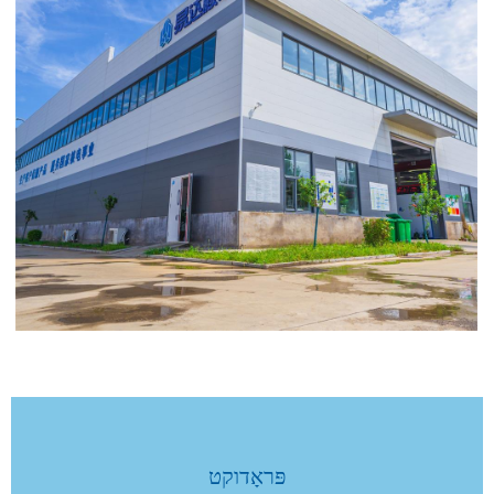
פּראָדוקט