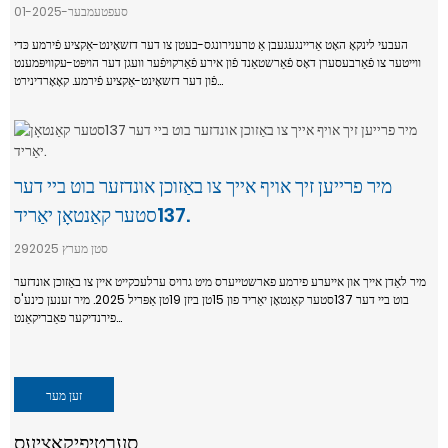
סעפטעמבער-01-2025
העבעי לינקאָ האָט אַריינגעגעבן אַ טרענירונגס-בעטן צו דער דזשאָינט-אַקציע פֿירמע כּדי
ווייטער צו פֿאַרבעסערן דאָס פֿאַרשטאַנד פֿון אירע פֿאַרקויפֿער וועגן דער הויפּט-עקוויפּמענט
פֿון דער דזשאָינט-אַקציע פֿירמע. קאָאָרדינירט...
מיר פרייען זיך אויף אייך צו באַזוכן אונדזער בוט ביי דער
137סטער קאַנטאָן יאַריד.
29סטן מערץ 2025
מיר לאַדן אייך און אייערע פירמע פארשטייערס מיט גרויס ערלעכקייט איין צו באַזוכן אונדזער
בוט ביי דער 137סטער קאַנטאָן יאַריד פון 15טן ביזן 19טן אַפּריל 2025. מיר זענען כינע'ס
פירנדיקער פאַבריקאַנט...
זען מער
סערטיפיקאַציעס