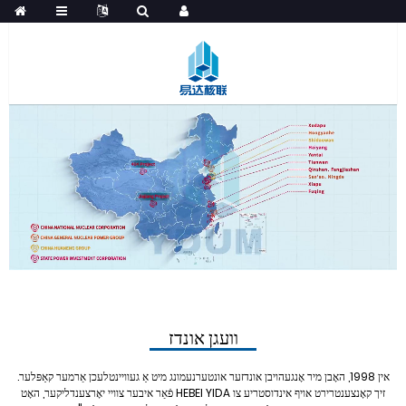
וועגן אונדז
אין 1998, האָבן מיר אָנגעהויבן אונדזער אונטערנעמונג מיט אַ געוויינטלעכן אַרמער קאַפּלער.
פֿאַר איבער צוויי יאָרצענדליקער, האָט HEBEI YIDA זיך קאָנצענטרירט אויף אינדוסטריע צו