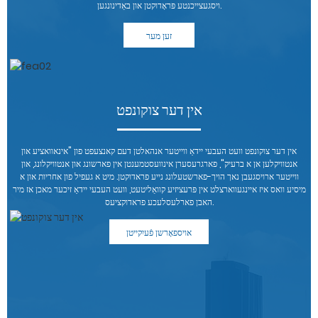
ויסגעצייכנטע פּראָדוקטן און באַדינונגען.
זען מער
אין דער צוקונפט
אין דער צוקונפט וועט העבעי יידאַ ווייטער אנהאלטן דעם קאנצעפט פון "אינאוואציע און
אנטוויקלען אן א ברעיק", פארגרעסערן אינוועסטמענטן אין פארשונג און אנטוויקלונג, און
ווייטער ארויסגעבן נאך הויך-פארשטעלונג נייע פראדוקטן. מיט א געפיל פון אחריות און א
מיסיע וואס איז איינגעווארצלט אין פּרעציזיע קוואַליטעט, וועט העבעי יידאַ זיכער מאכן אז מיר
האבן פארלעסלעכע פראדוקציעס.
אויספאָרשן פֿעיִקייטן