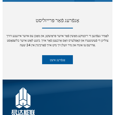
אָנפֿרעג פֿאַר פּרייזליסט
לאָמיר געפֿינען די ריכטיקע מאַשין פֿאַר אײַער פּראָיעקט, און מאַכן עס אײַער אייגענע דורך
צולייגן די פֿעיִטשערז און קאַפּלערס וואָס אַרבעטן פֿאַר אײַך. ביטע לאָזט אײַער בליצפּאָסט
אַדרעס צו אונדז און מיר וועלן זיך מיט אײַך פֿאַרבינדן אין 24 שעה.
אָנפֿרעג איצט