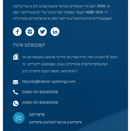
אין 1998, האָבן מיר אָנגעהויבן אונדזער אונטערנעמונג מיט אַ געוויינטלעכן
רעבאַר קאַפּלער. פֿאַר איבער צוויי יאָרצענדליקער, האָט HEBEI YIDA זיך
קאָנצענטרירט אויף אינדוסטריע צו זיכער מאַכן אַ אנהאַלטנדיקע אַנטוויקלונג.
קאָנטאַקט אונדז
נומער 6 דאָנגנינג ראָוד, מזרח פּאַרק פון שידזשי אַזשואַנג עקאָנאָמישע און
טעקנאַלאַדזשיקאַלע אַנטוויקלונג געגנט, גאַאָטשענג דיסטריקט, שי
דזשיאַזשואַנג שטאָט העבעי פּראָווינץ כינע.
hbyida@rebar-splicing.com
0086-311-83095058
0086-311-83095058
פּראָדוקטן
פּראָדוקציע פון ​​פאַרלעסלעכע פּראָדוקטן