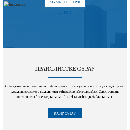
МҮМКІНДІКТЕРДІ
ЗЕРТТЕУ
ПРАЙСЛИСТКЕ СҰРАУ
Жобаңызға сәйкес машинаны табайық және сізге жұмыс істейтін мүмкіндіктер мен
қосқыштарды қосу арқылы оны өзіңіздікіне айналдырайық. Электрондық
поштаңызды бізге қалдырыңыз, біз 24 сағат ішінде байланысамыз.
ҚАЗІР СҰРАУ