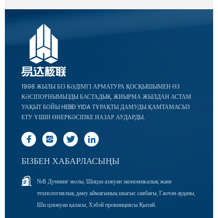
1998 ЖЫЛЫ БІЗ КӘДІМГІ АРМАТУРА ҚОСҚЫШЫМЕН ӨЗ
КӘСІПОРНЫМЫЗДЫ БАСТАДЫҚ. ЖИЫРМА ЖЫЛДАН АСТАМ
УАҚЫТ БОЙЫ HEBEI YIDA ТҰРАҚТЫ ДАМУДЫ ҚАМТАМАСЫЗ
ЕТУ ҮШІН ӨНЕРКӘСІПКЕ НАЗАР АУДАРДЫ.
БІЗБЕН ХАБАРЛАСЫҢЫ
№6 Дуннинг жолы, Шицзи азжуан экономикалық және
технологиялық даму аймағының шығыс саябағы, Гаочэн ауданы,
Ши цзяжуан қаласы, Хэбэй провинциясы Қытай.