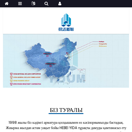
БІЗ ТУРАЛЫ
1998 жылы біз кәдімгі арматура қосқышымен өз кәсіпорнымызды бастадық.
Жиырма жылдан астам уақыт бойы HEBEI YIDA тұрақты дамуды қамтамасыз ету