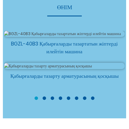
ӨНІМ
BGZL-40B3 Қабырғаларды тазартатын жіптерді
илейтін машина
Қабырғаларды тазарту арматурасының қосқышы