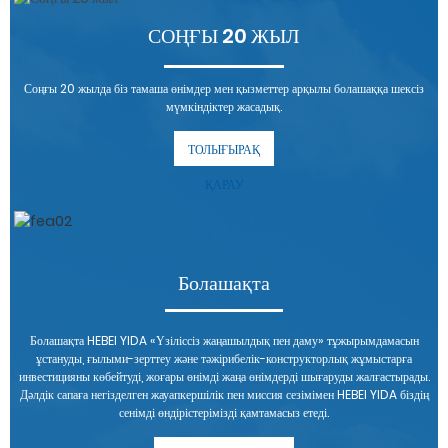
СОҢҒЫ 20 ЖЫЛ
Соңғы 20 жылда біз тамаша өнімдер мен қызметтер арқылы болашаққа шексіз
мүмкіндіктер жасадық.
ТОЛЫҒЫРАҚ
ҚАРАУ
Болашақта
Болашақта HEBEI YIDA «Үзіліссіз жаңашылдық пен даму» тұжырымдамасын
ұстануды, ғылыми-зерттеу және тәжірибелік-конструкторлық жұмыстарға
инвестицияны көбейтуді, жоғары өнімді жаңа өнімдерді шығаруды жалғастырады.
Дәлдік сапаға негізделген жауапкершілік пен миссия сезімімен HEBEI YIDA біздің
сенімді өндірістерімізді қамтамасыз етеді.