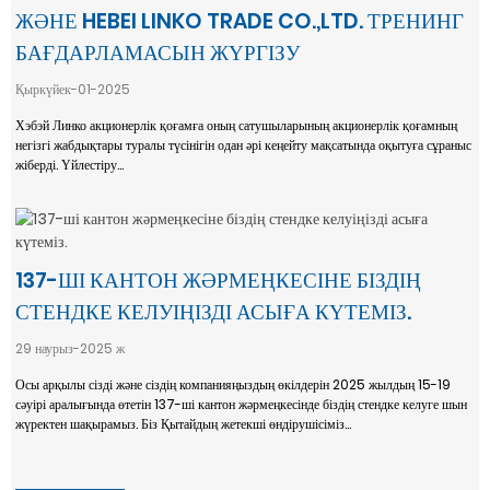
ЖӘНЕ HEBEI LINKO TRADE CO.,LTD. ТРЕНИНГ
БАҒДАРЛАМАСЫН ЖҮРГІЗУ
Қыркүйек-01-2025
Хэбэй Линко акционерлік қоғамға оның сатушыларының акционерлік қоғамның
негізгі жабдықтары туралы түсінігін одан әрі кеңейту мақсатында оқытуға сұраныс
жіберді. Үйлестіру...
137-ШІ КАНТОН ЖӘРМЕҢКЕСІНЕ БІЗДІҢ
СТЕНДКЕ КЕЛУІҢІЗДІ АСЫҒА КҮТЕМІЗ.
29 наурыз-2025 ж
Осы арқылы сізді және сіздің компанияңыздың өкілдерін 2025 жылдың 15-19
сәуірі аралығында өтетін 137-ші кантон жәрмеңкесінде біздің стендке келуге шын
жүректен шақырамыз. Біз Қытайдың жетекші өндірушісіміз...