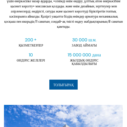
үшін өнеркәсіпке назар аударды, «сенімді өнім өндіру, ұлттық атом өнеркәсібіне
қызмет көрсету» миссиясын қолдады. және өнім дизайнын, зерттеулер мен
әзірлемелерді, өндірісті, сатуды және қызмет көрсетуді біріктіретін топтық
кәсіпорынға айналды. Қазіргі уақытта біздің өнімдер арматура механикалық
қосқыш пен якорьдің 11 санатын, сондай-ақ тиісті өңдеу жабдықтарының 8 санатын
қамтиды.
200
30 000 ш.м.
+
ҚЫЗМЕТКЕРЛЕР
ЗАВОД АЙМАҒЫ
10
15 000 000 дана
ӨНДІРІС ЖЕЛІЛЕРІ
ЖЫЛДЫҚ ӨНДІРІС
ҚАБЫЛДЫЛЫҒЫ
ТОЛЫҒЫРАҚ
КӨРУ