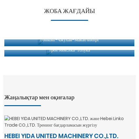
ЖОБА ЖАҒДАЙЫ
Гонконг-Чжухай-Макао көпірі
Трен Мексика-Толука
Жаңалықтар мен оқиғалар
HEBEI YIDA UNITED MACHINERY CO.,LTD.