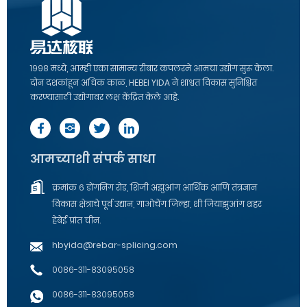
१९९८ मध्ये, आम्ही एका सामान्य रीबार कपलरने आमचा उद्योग सुरू केला.
दोन दशकांहून अधिक काळ, HEBEI YIDA ने शाश्वत विकास सुनिश्चित
करण्यासाठी उद्योगावर लक्ष केंद्रित केले आहे.
आमच्याशी संपर्क साधा
क्रमांक ६ डोंगनिंग रोड, शिजी अझुआंग आर्थिक आणि तंत्रज्ञान
विकास क्षेत्राचे पूर्व उद्यान, गाओचेंग जिल्हा, शी जियाझुआंग शहर
हेबेई प्रांत चीन.
hbyida@rebar-splicing.com
००८६-३११-८३०९५०५८
००८६-३११-८३०९५०५८